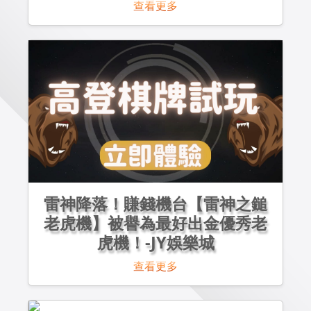
查看更多
雷神降落！賺錢機台【雷神之鎚
老虎機】被譽為最好出金優秀老
虎機！-JY娛樂城
查看更多