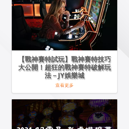
【戰神賽特試玩】戰神賽特技巧
大公開！超狂的戰神賽特破解玩
法－JY娛樂城
查看更多