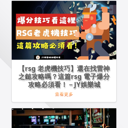
【rsg 老虎機技巧】還在找雷神
之鎚攻略嗎？這篇rsg 電子爆分
攻略必須看！－JY娛樂城
查看更多