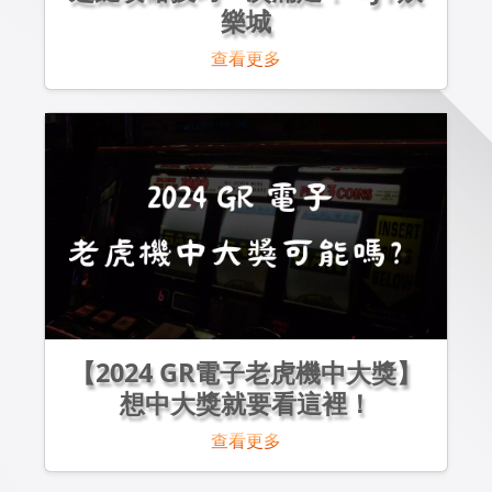
樂城
查看更多
【2024 GR電子老虎機中大獎】
想中大獎就要看這裡！
查看更多