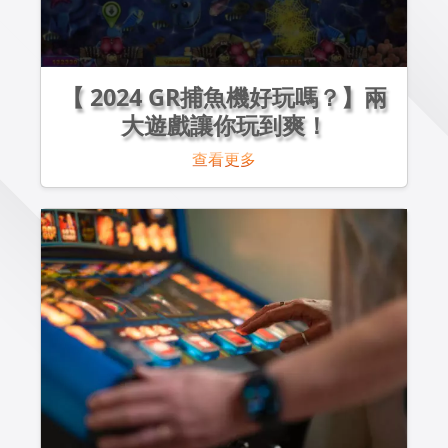
【 2024 GR捕魚機好玩嗎？】兩
大遊戲讓你玩到爽！
查看更多