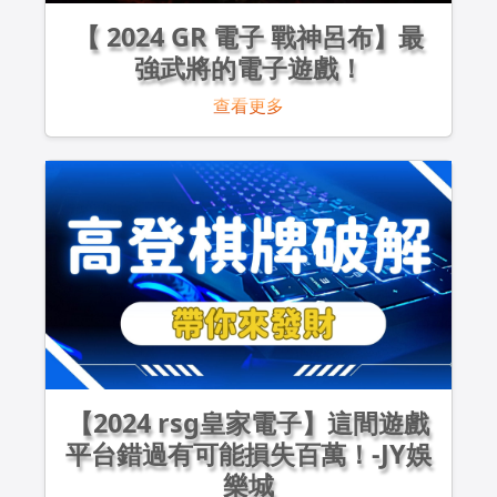
【 2024 GR 電子 戰神呂布】最
強武將的電子遊戲！
查看更多
【2024 rsg皇家電子】這間遊戲
平台錯過有可能損失百萬！-JY娛
樂城