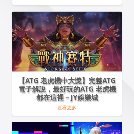
【ATG 老虎機中大獎】完整ATG
電子解說，最好玩的ATG 老虎機
都在這裡－JY娛樂城
查看更多