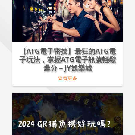
【ATG電子密技】最狂的ATG電
子玩法，掌握ATG電子訊號輕鬆
爆分－JY娛樂城
查看更多