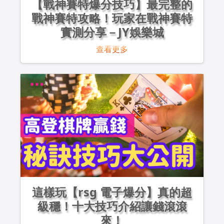
【戰神賽特爆分技巧】最完整的
戰神賽特攻略！玩家在戰神賽特
實測分享－JY娛樂城
查看更多
這樣玩【rsg 電子爆分】真的超
級穩！十大技巧介紹讓錢滾滾
來！