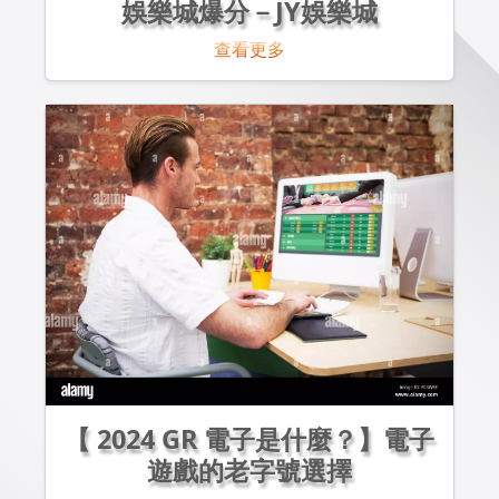
娛樂城爆分－JY娛樂城
查看更多
【 2024 GR 電子是什麼？】電子
遊戲的老字號選擇