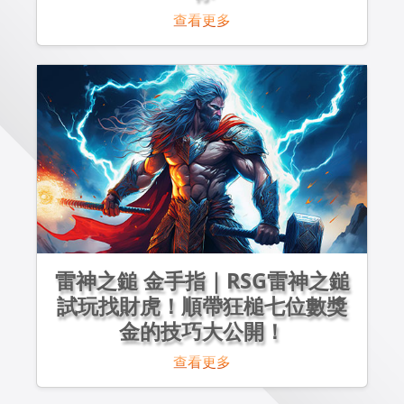
查看更多
雷神之鎚 金手指｜RSG雷神之鎚
試玩找財虎！順帶狂槌七位數獎
金的技巧大公開！
查看更多