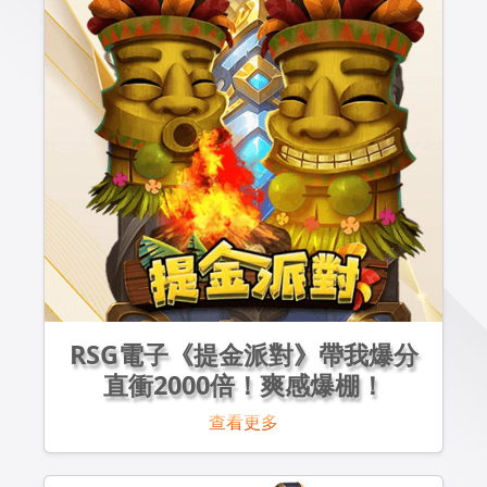
RSG電子《提金派對》帶我爆分
直衝2000倍！爽感爆棚！
查看更多