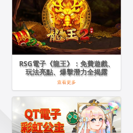
RSG電子《龍王》：免費遊戲、
玩法亮點、爆擊潛力全揭露
查看更多