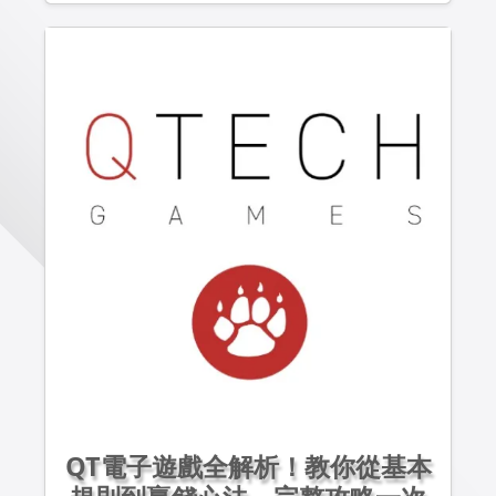
QT電子遊戲全解析！教你從基本