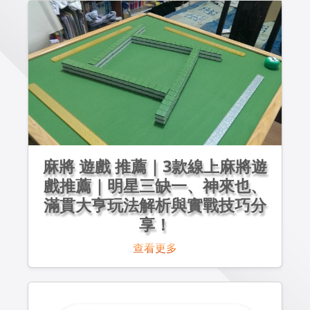
麻將 遊戲 推薦｜3款線上麻將遊
戲推薦｜明星三缺一、神來也、
滿貫大亨玩法解析與實戰技巧分
享！
查看更多