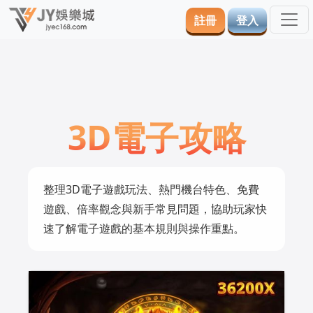
註冊
登入
3D電子攻略
整理3D電子遊戲玩法、熱門機台特色、免費
遊戲、倍率觀念與新手常見問題，協助玩家快
速了解電子遊戲的基本規則與操作重點。