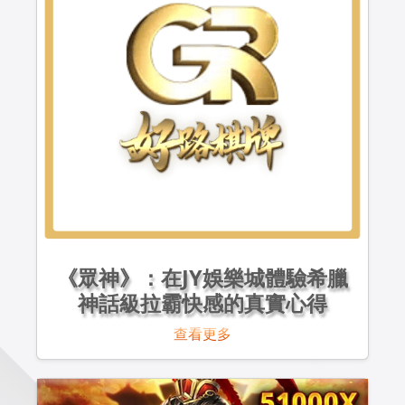
《眾神》：在JY娛樂城體驗希臘
神話級拉霸快感的真實心得
查看更多