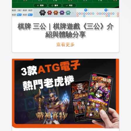
棋牌 三公｜棋牌遊戲《三公》介
紹與體驗分享
查看更多