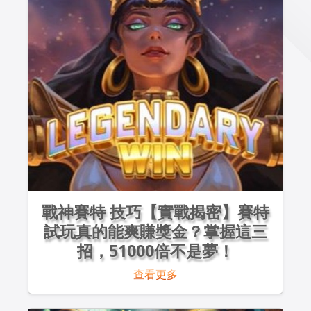
戰神賽特 技巧【實戰揭密】賽特
試玩真的能爽賺獎金？掌握這三
招，51000倍不是夢！
查看更多