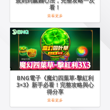
規則到贏錢心法，完整攻略一次
看！
查看更多
BNG電子《魔幻四葉草-擊紅利
3×3》新手必看！完整攻略與心
得分享
查看更多