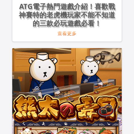
ATG電子熱門遊戲介紹！喜歡戰
神賽特的老虎機玩家不能不知道
的三款必玩遊戲必看！
查看更多