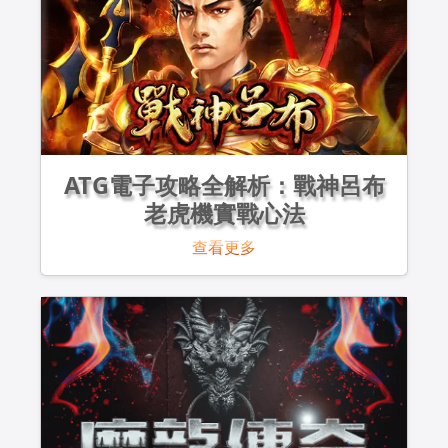
ATG電子攻略全解析：戰神呂布
老虎機實戰心法
查看更多