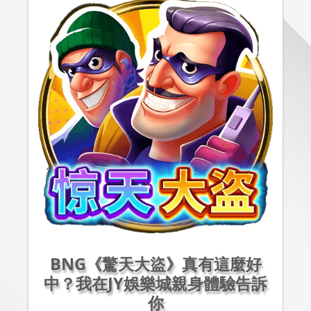
BNG《驚天大盜》真有這麼好
中？我在JY娛樂城親身體驗告訴
你