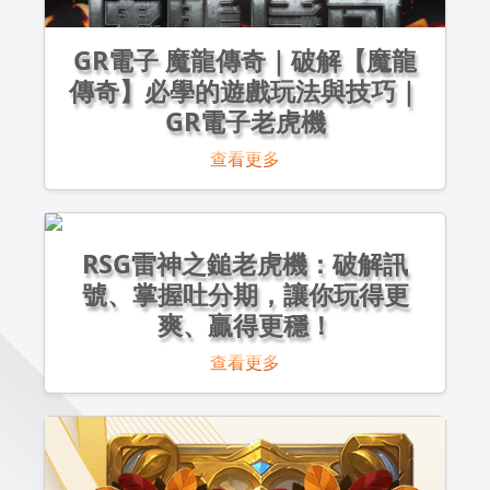
GR電子 魔龍傳奇｜破解【魔龍
傳奇】必學的遊戲玩法與技巧｜
GR電子老虎機
查看更多
RSG雷神之鎚老虎機：破解訊
號、掌握吐分期，讓你玩得更
爽、贏得更穩！
查看更多