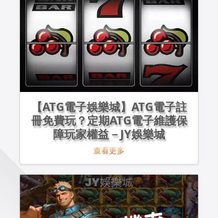
【ATG電子娛樂城】ATG電子註
冊免費玩？定期ATG電子維護保
障玩家權益－JY娛樂城
查看更多