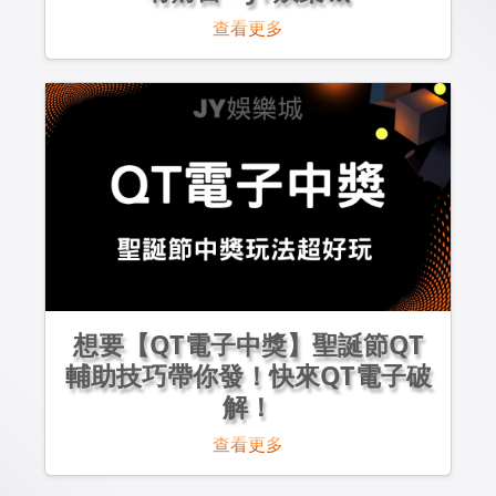
查看更多
想要【QT電子中獎】聖誕節QT
輔助技巧帶你發！快來QT電子破
解！
查看更多