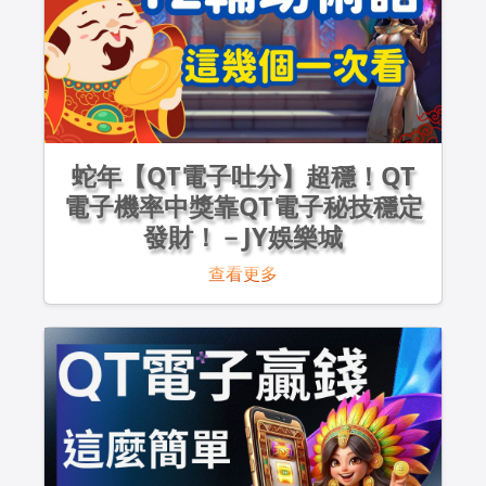
蛇年【QT電子吐分】超穩！QT
電子機率中獎靠QT電子秘技穩定
發財！－JY娛樂城
查看更多