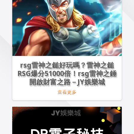
rsg雷神之鎚好玩嗎？雷神之鎚
RSG爆分51000倍！rsg雷神之錘
開啟財富之路－JY娛樂城
查看更多