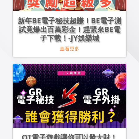
新年BE電子秘技超賺！BE電子測
試竟爆出百萬彩金！趕緊來BE電
子下載！-JY娛樂城
查看更多
QT電子遊戲讓你可以發大財！