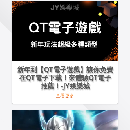
新年到【QT電子遊戲】讓你免費
在QT電子下載！來體驗QT電子
推薦！-JY娛樂城
查看更多