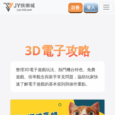
註冊
登入
3D電子攻略
整理3D電子遊戲玩法、熱門機台特色、免費
遊戲、倍率觀念與新手常見問題，協助玩家快
速了解電子遊戲的基本規則與操作重點。