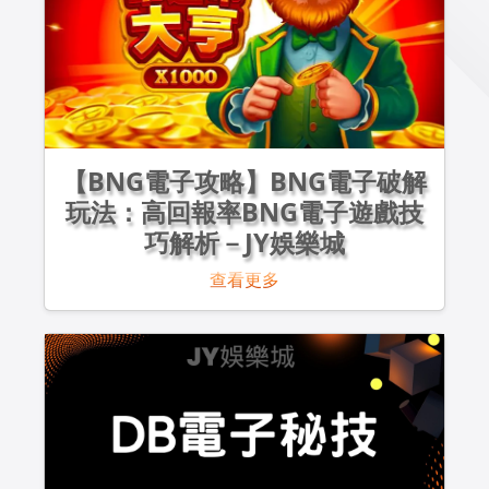
【BNG電子攻略】BNG電子破解
玩法：高回報率BNG電子遊戲技
巧解析－JY娛樂城
查看更多