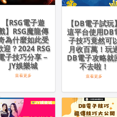
【RSG電子遊
【DB電子試玩
戲】RSG魔龍傳
這平台使用DB
奇為什麼如此受
子技巧竟然可
歡迎？2024 RSG
月收百萬！玩
電子技巧分享－
DB電子攻略就
JY娛樂城
不去啦！
查看更多
查看更多