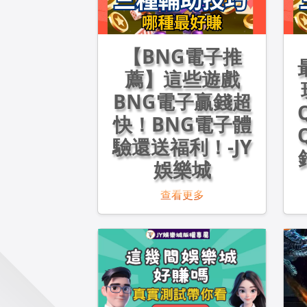
【BNG電子推
薦】這些遊戲
BNG電子贏錢超
快！BNG電子體
驗還送福利！-JY
娛樂城
查看更多