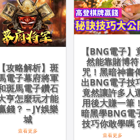
【BNG電子】
然能靠賭博符
【攻略解析】斑
咒！黑暗神書
馬電子幕府將軍
出BNG電子技
和斑馬電子鑽石
竟然讓許多人
大亨怎麼玩才能
用後大賺一筆
贏錢？－JY娛樂
暗黑學BNG電
城
技巧你敢學嗎
查看更多
查看更多