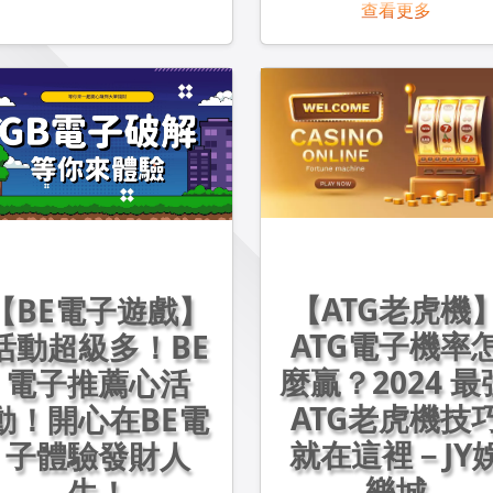
查看更多
【ATG老虎機
【BE電子遊戲】
ATG電子機率
活動超級多！BE
麼贏？2024 最
電子推薦心活
ATG老虎機技
動！開心在BE電
就在這裡－JY
子體驗發財人
樂城
生！