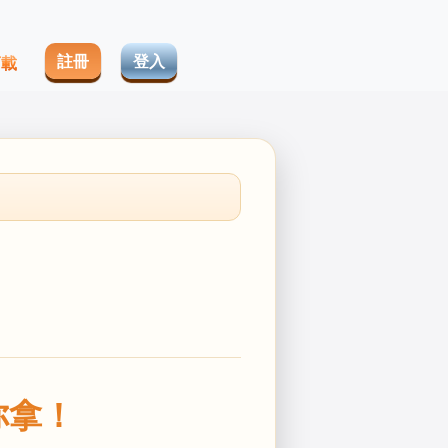
註冊
登入
下載
你拿！