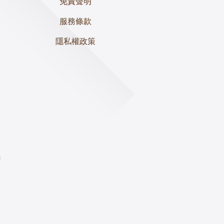
免責聲明
服務條款
隱私權政策