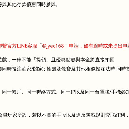
得與其他存款優惠同時參與。
繫官方LINE客服
「
@jyec168
」
申請，如有逾時或未提出申
遊戲，一律不能「提領」且優惠點數與本金將直接扣回
同時投注莊家/閒家 ; 輪盤及骰寶及其他相似投注法時 同時投
、同一帳戶、同一聯絡方式、同一IP以及同一台電腦/手機參
為會員玩家所設，若以不實的手段以及違反遊戲規則套取紅利，