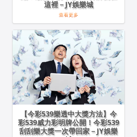
這裡－JY娛樂城
查看更多
【今彩539樂透中大獎方法】今
彩539威力彩明牌公開！今彩539
刮刮樂大獎一次帶回家－JY娛樂