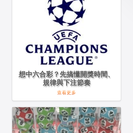
想中六合彩？先搞懂開獎時間、
規律與下注節奏
查看更多