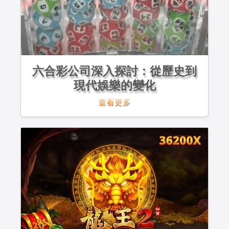
六合彩公司深入探討：從歷史到
現代娛樂的變化
查看更多