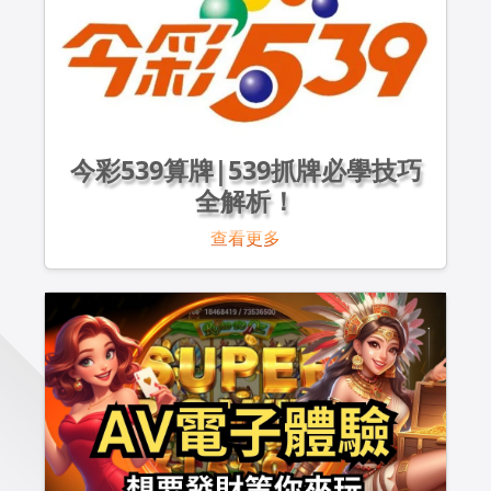
今彩539算牌|539抓牌必學技巧
全解析！
查看更多