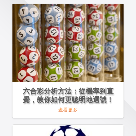
六合彩分析方法：從機率到直
覺，教你如何更聰明地選號！
查看更多