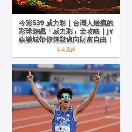
今彩539 威力彩｜台灣人最瘋的
彩球遊戲「威力彩」全攻略｜JY
娛樂城帶你輕鬆邁向財富自由！
查看更多