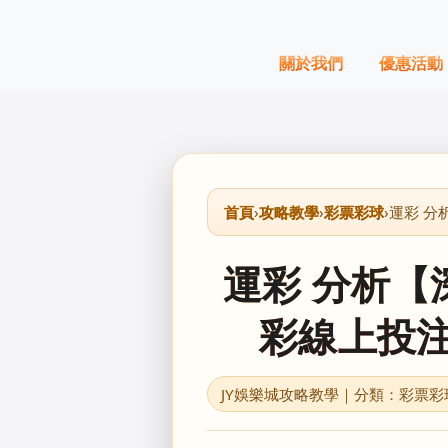
關於我們
優惠活動
首頁
›
攻略教學
›
彩票彩球
›
運彩 分
運彩 分析【
彩線上投
JY娛樂城攻略教學｜分類：彩票彩