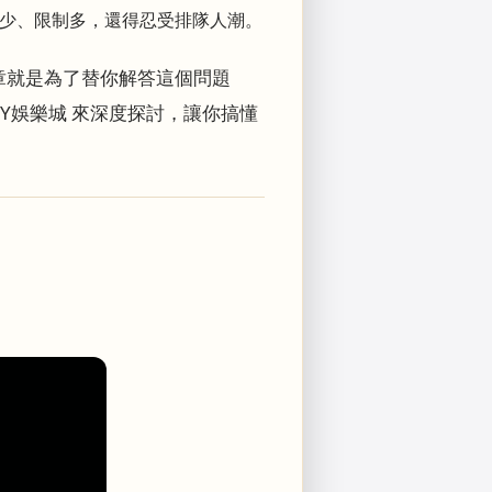
少、限制多，還得忍受排隊人潮。
章就是為了替你解答這個問題
JY娛樂城 來深度探討，讓你搞懂