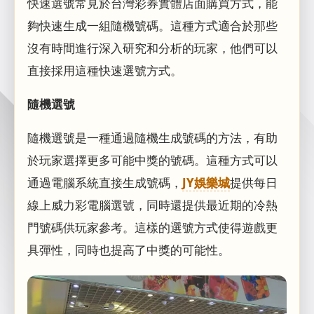
快速選號常見於台灣彩券實體店面購買方式，能
夠快速生成一組隨機號碼。這種方式適合於那些
沒有時間進行深入研究和分析的玩家，他們可以
直接採用這種快速選號方式。
隨機選號
隨機選號是一種通過隨機生成號碼的方法，有助
於玩家選擇更多可能中獎的號碼。這種方式可以
通過電腦系統直接生成號碼，
JY娛樂城
提供每日
線上威力彩電腦選號，同時還提供最近期的冷熱
門號碼供玩家參考。這樣的選號方式使得遊戲更
具彈性，同時也提高了中獎的可能性。