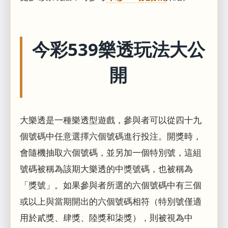
今彩539樂透玩法大公
開
大樂透是一種樂透型遊戲，參與者可以從四十九
個號碼中任意選擇六個號碼進行投注。開獎時，
會隨機抽取六個號碼，並另加一個特別號，這組
號碼被稱為該期大樂透的中獎號碼，也被稱為
「獎號」。如果參與者所選的六個號碼中有三個
或以上與當期開出的六個號碼相符（特別號僅適
用於貳獎、肆獎、陸獎和柒獎），則被視為中