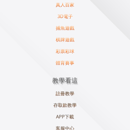
真人百家
3D電子
捕魚遊戲
棋牌遊戲
彩票彩球
體育賽事
教學看這
註冊教學
存取款教學
APP下載
客服中心