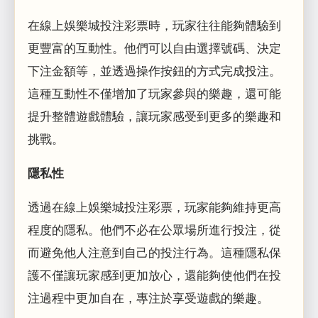
在線上娛樂城投注彩票時，玩家往往能夠體驗到
更豐富的互動性。他們可以自由選擇號碼、決定
下注金額等，並透過操作按鈕的方式完成投注。
這種互動性不僅增加了玩家參與的樂趣，還可能
提升整體遊戲體驗，讓玩家感受到更多的樂趣和
挑戰。
隱私性
透過在線上娛樂城投注彩票，玩家能夠維持更高
程度的隱私。他們不必在公眾場所進行投注，從
而避免他人注意到自己的投注行為。這種隱私保
護不僅讓玩家感到更加放心，還能夠使他們在投
注過程中更加自在，專注於享受遊戲的樂趣。