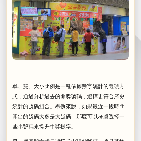
單、雙、大小比例是一種依據數字統計的選號方
式，通過分析過去的開獎號碼，選擇更符合歷史
統計的號碼組合。舉例來說，如果最近一段時間
開出的號碼大多是大號碼，那麼可以考慮選擇一
些小號碼來提升中獎機率。