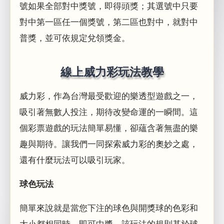
號如果全部對中獎號，即得頭獎；其選號中只要
對中第一區任一個獎號，第二區也對中，就對中
普獎，並可依規定兌領獎金。
線上威力彩玩法教學
威力彩，作為台灣最受歡迎的樂透型遊戲之一，
吸引著無數人投注，期待改變命運的一瞬間。這
個彩票遊戲的玩法簡單易懂，卻蘊含著無盡的樂
趣與期待。讓我們一同探索威力彩的奧妙之處，
還有什麼玩法可以吸引玩家。
球色玩法
簡單來說就是當您下注的球色與開獎球的色彩和
大小都相同時，即可中獎。該玩法的規則基於球