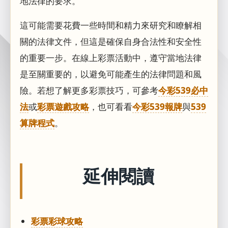
地法律的要求。
這可能需要花費一些時間和精力來研究和瞭解相
關的法律文件，但這是確保自身合法性和安全性
的重要一步。在線上彩票活動中，遵守當地法律
是至關重要的，以避免可能產生的法律問題和風
險。若想了解更多彩票技巧，可參考
今彩539必中
法
或
彩票遊戲攻略
，也可看看
今彩539報牌
與
539
算牌程式
。
延伸閱讀
彩票彩球攻略