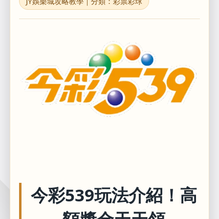
JY娛樂城攻略教學｜分類：彩票彩球
今彩539玩法介紹！高