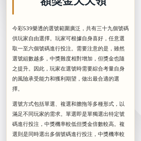
額獎金天天領
今彩539樂透的選號範圍廣泛，共有三十九個號碼
供玩家自由選擇。玩家可根據自身喜好，任意選
取一至六個號碼進行投注。需要注意的是，雖然
選號組數越多，中獎難度相對增加，但獎金也隨
之提升。因此，玩家在選號時需要綜合考量自身
的風險承受能力和獲利期望，做出最合適的選
擇。
選號方式包括單選、複選和膽拖等多種形式，以
滿足不同玩家的需求。單選即是單獨選出特定號
碼進行投注，中獎機率較低但獎金倍數較高。複
選則是同時選出多個號碼進行投注，中獎機率較