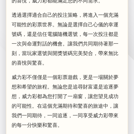
的喜悅，威力彩都能滿足您的不同需求。
透過選擇適合自己的投注策略，將進入一個充滿
可能性的彩票世界。無論是選擇自己心儀的幸運
號碼，還是信任電腦隨機選號，每一次投注都是
一次與命運對話的機會。讓我們共同期待著那一
刻，當玩家選號與開獎號碼完美契合，帶來無比
的喜悅與驚喜。
威力彩不僅僅是一個彩票遊戲，更是一場關於夢
想和希望的旅程。無論您是追尋財富還是追逐夢
想，威力彩都為您打開了一扇窗，讓您望見成功
的可能性。在這個充滿期待和驚喜的旅途中，讓
我們一同期待，一同追逐，一同享受威力彩帶來
的每一分快樂和驚喜。