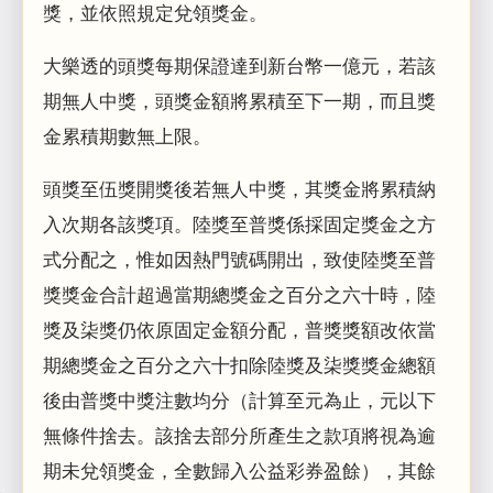
獎，並依照規定兌領獎金。
大樂透的頭獎每期保證達到新台幣一億元，若該
期無人中獎，頭獎金額將累積至下一期，而且獎
金累積期數無上限。
頭獎至伍獎開獎後若無人中獎，其獎金將累積納
入次期各該獎項。陸獎至普獎係採固定獎金之方
式分配之，惟如因熱門號碼開出，致使陸獎至普
獎獎金合計超過當期總獎金之百分之六十時，陸
獎及柒獎仍依原固定金額分配，普獎獎額改依當
期總獎金之百分之六十扣除陸獎及柒獎獎金總額
後由普獎中獎注數均分（計算至元為止，元以下
無條件捨去。該捨去部分所產生之款項將視為逾
期未兌領獎金，全數歸入公益彩券盈餘），其餘