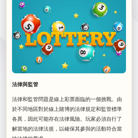
法律與監管
法律和監管問題是線上彩票面臨的一個挑戰。由
於不同地區對於線上賭博的法律規定和監管標準
各異，因此可能存在法律風險。玩家必須自行了
解當地的法律法規，以確保其參與的活動符合當