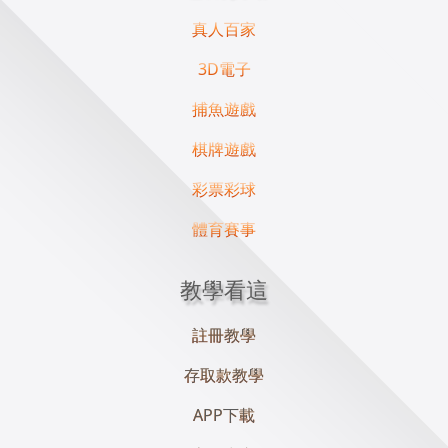
真人百家
3D電子
捕魚遊戲
棋牌遊戲
彩票彩球
體育賽事
教學看這
註冊教學
存取款教學
APP下載