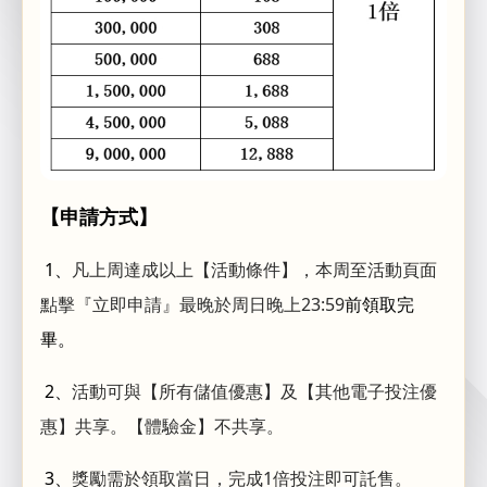
【申請方式】
1、
凡上周達成以上【活動條件】，本周至活動頁面
點擊『立即申請』最晚於周日晚上23:5
9
前領取完
畢。
2、
活動可與【所有儲值優惠】及【其他電子投注優
惠】共享。【體驗金】不共享。
3、
獎勵需於領取當日，完成1倍投注即可託售。