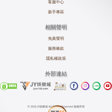
客服中心
新手專區
相關聲明
免責聲明
服務條款
隱私權政策
外部連結
© 2026 JY娛樂城 All Rights Reserved 版權所有