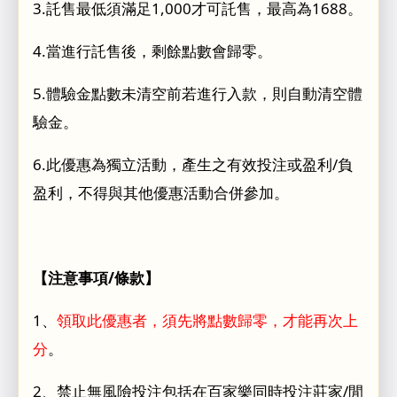
3.託售最低須滿足1,000才可託售，最高為1688。
4.當進行託售後，剩餘點數會歸零。
5.體驗金點數未清空前若進行入款，則自動清空體
驗金。
6.此優惠為獨立活動，產生之有效投注或盈利/負
盈利，不得與其他優惠活動合併參加。
【注意事項/條款】
1、
領取此優惠者，須先將點數歸零，才能再次上
分
。
2、禁止無風險投注包括在百家樂同時投注莊家/閒