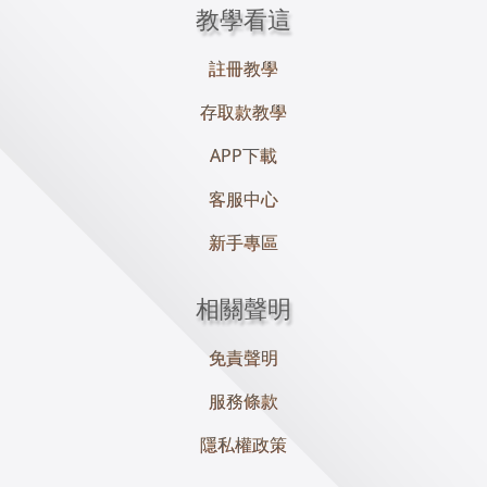
教學看這
註冊教學
存取款教學
APP下載
客服中心
新手專區
相關聲明
免責聲明
服務條款
隱私權政策