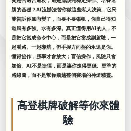
奏是否適合進攻，還是應該先穩定操作、培養連
勝的基礎？AI沒辦法替你做這些私人決策，它只
能告訴你風向變了，而要不要張帆，你自己得知
道風有多強、水有多深。真正懂得用AI的人，不
是把它當成命令中心，而是把它當成副駕駛，一
起看路、一起導航，但手握方向盤的永遠是你。
懂得協作，勝率才會放大；盲信操作，風險只會
加倍。AI不是捷徑，而是讓你走得更穩、更準的
路線圖，而不是幫你飛越整個賽場的神燈精靈。
高登棋牌破解等你來體
驗