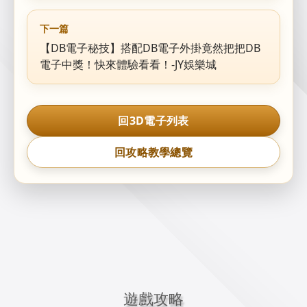
下一篇
【DB電子秘技】搭配DB電子外掛竟然把把DB
電子中獎！快來體驗看看！-JY娛樂城
回3D電子列表
回攻略教學總覽
遊戲攻略