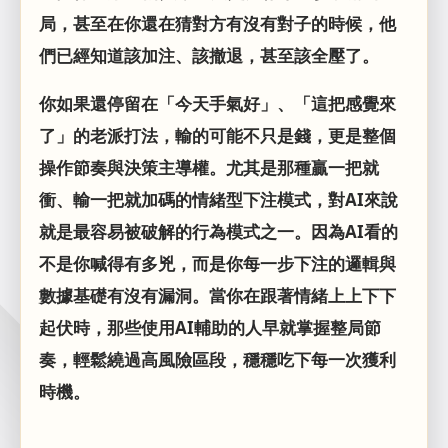
局，甚至在你還在猜對方有沒有對子的時候，他
們已經知道該加注、該撤退，甚至該全壓了。
你如果還停留在「今天手氣好」、「這把感覺來
了」的老派打法，輸的可能不只是錢，更是整個
操作節奏與決策主導權。尤其是那種贏一把就
衝、輸一把就加碼的情緒型下注模式，對AI來說
就是最容易被破解的行為模式之一。因為AI看的
不是你喊得有多兇，而是你每一步下注的邏輯與
數據基礎有沒有漏洞。當你在跟著情緒上上下下
起伏時，那些使用AI輔助的人早就掌握整局節
奏，輕鬆繞過高風險區段，穩穩吃下每一次獲利
時機。