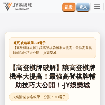
註冊
登入
首頁
›
攻略教學
›
3D電子
›
【高登棋牌破解】讓高登棋牌機率大提高！最強高登棋
牌輔助技巧大公開！-JY娛樂城
【高登棋牌破解】讓高登棋牌
機率大提高！最強高登棋牌輔
助技巧大公開！-JY娛樂城
JY娛樂城攻略教學｜分類：3D電子