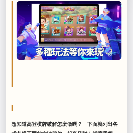
想知道高登棋牌破解怎麼做嗎？ 下面就列出各