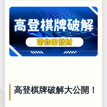
高登棋牌破解大公開！