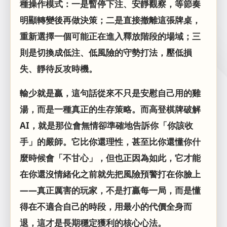
種操作模式：一是暫停下注、安靜觀察，等節奏
明顯轉變後再做決策；二是直接撤離這張牌桌，
重新選擇一個可能正在進入釋放階段的場域；三
則是切換成低注、低風險的守勢打法，壓低損
失、靜待反攻時機。
輸少就是贏，這句話從來不只是安慰自己用的雞
湯，而是一種真正的生存策略。而高登棋牌破解
AI，就是那位會無情卻準確地告訴你「你該收
手」的嚴師。它比你還理性，甚至比你還懂你什
麼時候會「不甘心」，但也正因為如此，它才能
在你還沒情緒化之前就先把風險預警打在你臉上
——真正厲害的玩家，不是打贏每一局，而是懂
得在不適合自己的時段，用最小的代價全身而
退，這才是長期穩定獲利的核心心法。