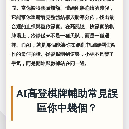
問。當你輸得焦頭爛額、情緒即將崩潰的時候，
它能幫你重新看見整體結構與勝率分佈，找出最
合適的止損與重啟節奏。在高風險、快節奏的棋
牌場上，冷靜從來不是一種天賦，而是一種選
擇。而AI，就是那個能讓你在混亂中回歸理性操
作的最佳拍檔。從被壓制到逆襲，小林不是變了
手氣，而是開始跟數據站在同一邊。
AI高登棋牌輔助常見誤
區你中幾個？