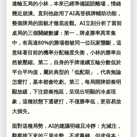
連輸五局的小林，本來已經準備認賠離場，情緒
幾近崩潰。直到他啟用了AI高登棋牌輔助功能，
整個牌局的面貌才徹底改觀。AI立刻分析了當前
桌局的三個關鍵數據：第一，牌桌勝率異常集
中，有高達80%的勝場都被同一位玩家壟斷，這
意味著目前的機率分配極度失衡，小林的勝率自
然被壓縮。第二，自身的手牌連續五輪分數低於
平台平均值，屬於典型的「低配期」，代表無論
怎麼打，基本都會吃虧。第三，每局開牌節奏明
顯放緩，下注節奏拖延，呈現出明顯的冷桌現
象，這種狀態下還硬打，不僅勝率低，更容易放
大損失。
面對這種局勢，AI的建議明確且冷靜：先減注，
觀察接下來的三局走勢，不求贏錢，但求保本；