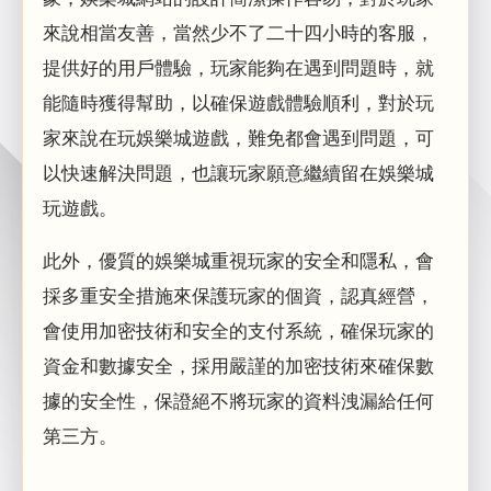
來說相當友善，當然少不了二十四小時的客服，
提供好的用戶體驗，玩家能夠在遇到問題時，就
能隨時獲得幫助，以確保遊戲體驗順利，對於玩
家來說在玩娛樂城遊戲，難免都會遇到問題，可
以快速解決問題，也讓玩家願意繼續留在娛樂城
玩遊戲。
此外，優質的娛樂城重視玩家的安全和隱私，會
採多重安全措施來保護玩家的個資，認真經營，
會使用加密技術和安全的支付系統，確保玩家的
資金和數據安全，採用嚴謹的加密技術來確保數
據的安全性，保證絕不將玩家的資料洩漏給任何
第三方。