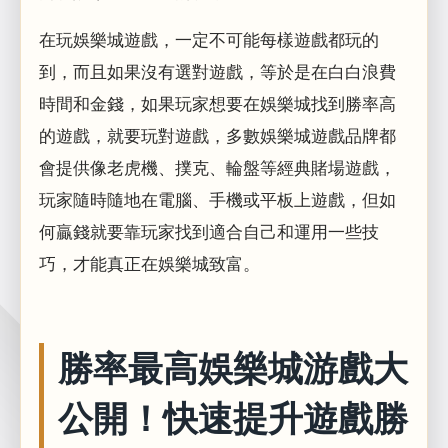
在玩娛樂城遊戲，一定不可能每樣遊戲都玩的
到，而且如果沒有選對遊戲，等於是在白白浪費
時間和金錢，如果玩家想要在娛樂城找到勝率高
的遊戲，就要玩對遊戲，多數娛樂城遊戲品牌都
會提供像老虎機、撲克、輪盤等經典賭場遊戲，
玩家隨時隨地在電腦、手機或平板上遊戲，但如
何贏錢就要靠玩家找到適合自己和運用一些技
巧，才能真正在娛樂城致富。
勝率最高娛樂城游戲大
公開！快速提升遊戲勝