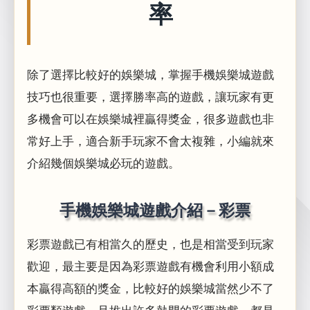
率
除了選擇比較好的娛樂城，掌握手機娛樂城遊戲
技巧也很重要，選擇勝率高的遊戲，讓玩家有更
多機會可以在娛樂城裡贏得獎金，很多遊戲也非
常好上手，適合新手玩家不會太複雜，小編就來
介紹幾個娛樂城必玩的遊戲。
手機娛樂城遊戲介紹－彩票
彩票遊戲已有相當久的歷史，也是相當受到玩家
歡迎，最主要是因為彩票遊戲有機會利用小額成
本贏得高額的獎金，比較好的娛樂城當然少不了