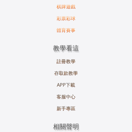
棋牌遊戲
彩票彩球
體育賽事
教學看這
註冊教學
存取款教學
APP下載
客服中心
新手專區
相關聲明