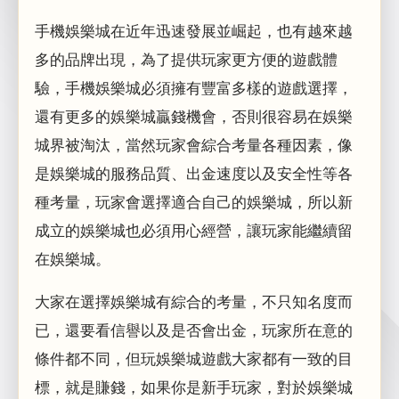
手機娛樂城在近年迅速發展並崛起，也有越來越
多的品牌出現，為了提供玩家更方便的遊戲體
驗，手機娛樂城必須擁有豐富多樣的遊戲選擇，
還有更多的娛樂城贏錢機會，否則很容易在娛樂
城界被淘汰，當然玩家會綜合考量各種因素，像
是娛樂城的服務品質、出金速度以及安全性等各
種考量，玩家會選擇適合自己的娛樂城，所以新
成立的娛樂城也必須用心經營，讓玩家能繼續留
在娛樂城。
大家在選擇娛樂城有綜合的考量，不只知名度而
已，還要看信譽以及是否會出金，玩家所在意的
條件都不同，但玩娛樂城遊戲大家都有一致的目
標，就是賺錢，如果你是新手玩家，對於娛樂城