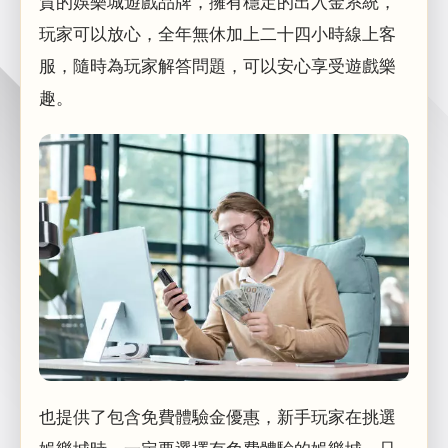
質的娛樂城遊戲品牌，擁有穩定的出入金系統，
玩家可以放心，全年無休加上二十四小時線上客
服，隨時為玩家解答問題，可以安心享受遊戲樂
趣。
也提供了包含免費體驗金優惠，新手玩家在挑選