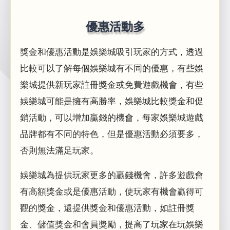
優惠活動多
獎金和優惠活動是娛樂城吸引玩家的方式，透過
比較可以了解每個娛樂城有不同的優惠，有些娛
樂城提供新玩家註冊獎金或免費遊戲機會，有些
娛樂城可能是擁有高勝率，娛樂城比較獎金和促
銷活動，可以增加贏錢的機會，每家娛樂城遊戲
品牌都有不同的特色，但是優惠活動必須要多，
否則無法滿足玩家。
娛樂城為提供玩家更多的贏錢機會，許多遊戲會
有高額獎金或是優惠活動，使玩家有機會贏得可
觀的獎金，還提供獎金和優惠活動，如註冊獎
金、儲值獎金和會員獎勵，提高了玩家在玩娛樂