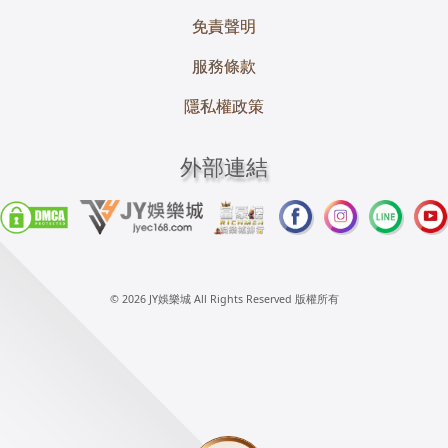
免責聲明
服務條款
隱私權政策
外部連結
© 2026 JY娛樂城 All Rights Reserved 版權所有