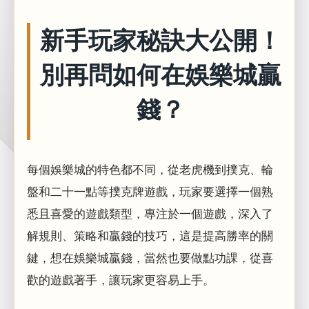
新手玩家秘訣大公開！
別再問如何在娛樂城贏
錢？
每個娛樂城的特色都不同，從老虎機到撲克、輪
盤和二十一點等撲克牌遊戲，玩家要選擇一個熟
悉且喜愛的遊戲類型，專注於一個遊戲，深入了
解規則、策略和贏錢的技巧，這是提高勝率的關
鍵，想在娛樂城贏錢，當然也要做點功課，從喜
歡的遊戲著手，讓玩家更容易上手。