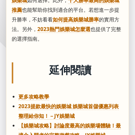
娛樂城
如何選擇。此外，
十大勝率最高的娛樂城
推薦
也能幫助你找到適合的平台。若想進一步提
升勝率，不妨看看
如何提高娛樂城勝率
的實用方
法。另外，
2023熱門娛樂城怎麼選
也提供了完整
的選擇指南。
延伸閱讀
更多攻略教學
2023提款最快的娛樂城 娛樂城首儲優惠列表
整理給你知！－JY娛樂城
【娛樂城攻略】討論度最高的娛樂場體驗！最