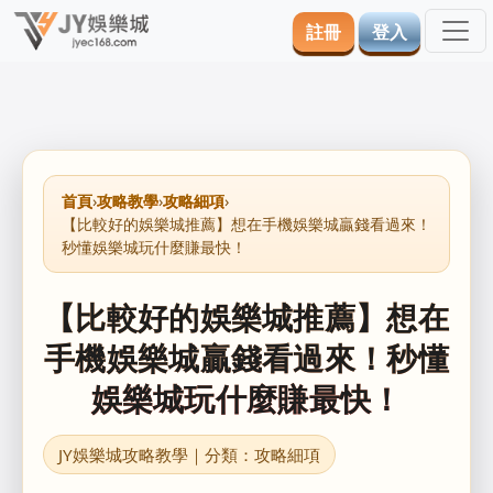
註冊
登入
首頁
›
攻略教學
›
攻略細項
›
【比較好的娛樂城推薦】想在手機娛樂城贏錢看過來！
秒懂娛樂城玩什麼賺最快！
【比較好的娛樂城推薦】想在
手機娛樂城贏錢看過來！秒懂
娛樂城玩什麼賺最快！
JY娛樂城攻略教學｜分類：攻略細項