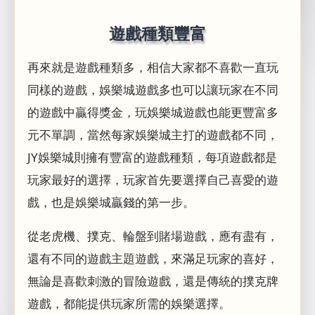
遊戲種類豐富
再來就是遊戲種類多，相信大家都不喜歡一直玩
同樣的遊戲，娛樂城遊戲多也可以讓玩家在不同
的遊戲中贏得獎金，玩娛樂城遊戲也能更豐富多
元不單調，當然每家娛樂城主打的遊戲都不同，
JY娛樂城則擁有豐富的遊戲種類，每項遊戲都是
玩家最好的選擇，玩家首先要選擇自己喜愛的遊
戲，也是娛樂城贏錢的第一步。
從老虎機、撲克、輪盤到賭場遊戲，應有盡有，
還有不同的遊戲主題遊戲，來滿足玩家的喜好，
無論是喜歡刺激的冒險遊戲，還是傳統的撲克牌
遊戲，都能提供玩家所需的娛樂選擇。