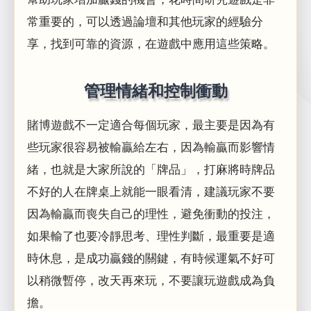
常重要的，可以透過論壇和其他玩家的經驗分
享，找到可靠的資源，在遊戲中應用這些策略。
管理情緒和控制衝動
賭博遊戲不一定適合每個玩家，最主要是因為有
些玩家很容易被輸贏給左右，因為輸贏而影響情
緒，也就是大家所說的「牌品」，打麻將時牌品
不好的人在牌桌上就能一眼看清，建議玩家不要
因為輸贏而喪失自己的理性，避免衝動的投注，
如果輸了也要冷靜思考、理性判斷，最重要是適
時休息，是成功贏錢的關鍵，有時候運氣不好可
以稍微暫停，改天再來玩，不要讓玩遊戲成為負
擔。