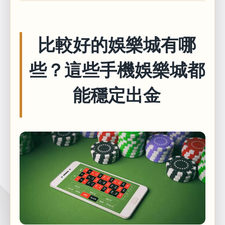
比較好的娛樂城有哪
些？這些手機娛樂城都
能穩定出金