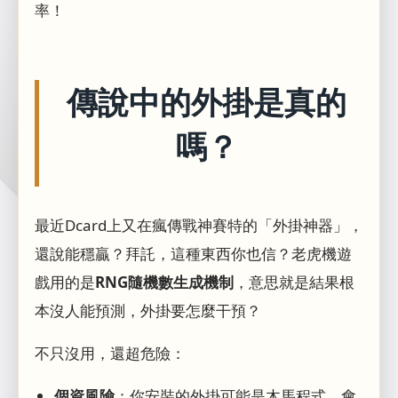
率！
傳說中的外掛是真的
嗎？
最近Dcard上又在瘋傳戰神賽特的「外掛神器」，
還說能穩贏？拜託，這種東西你也信？老虎機遊
戲用的是
RNG隨機數生成機制
，意思就是結果根
本沒人能預測，外掛要怎麼干預？
不只沒用，還超危險：
個資風險
：你安裝的外掛可能是木馬程式，會