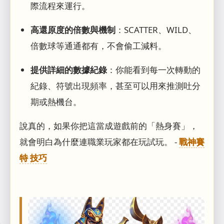
際流程來運行。
高還原度的倍數與機制
：SCATTER、WILD、
倍數球等通通都有，不會偷工減料。
提供詳細的數據紀錄
：你能看到每一次轉動的
紀錄、符號出現頻率，甚至可以用來推測吐分
期或熱機台。
說真的，如果你把這當成遊戲前的「熱身賽」，
就會明白為什麼連職業玩家都在玩試玩。 -
戰神賽
特 技巧