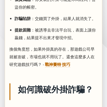
盜你的帳密。
詐騙陷阱
：交錢買了外掛，結果人就消失了。
提款困難
：被誘導去非法平台玩，表面上讓你
贏錢，結果提不出來才發現中招。
換個角度想，如果外掛真的存在，那遊戲公司早
就被攻破，市場也就不用玩了。還會這麼多人在
研究遊戲技巧嗎？ -
戰神賽特 技巧
如何識破外掛詐騙？