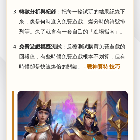
轉數分析與紀錄
：把每一輪試玩的結果記錄下
來，像是何時進入免費遊戲、爆分時的符號排
列等。久了就會有一套自己的「進場指南」。
免費遊戲模擬測試
：反覆測試購買免費遊戲的
回報值，有些時候免費遊戲根本不划算，但有
時候卻是快速爆倍的關鍵。 -
戰神賽特 技巧