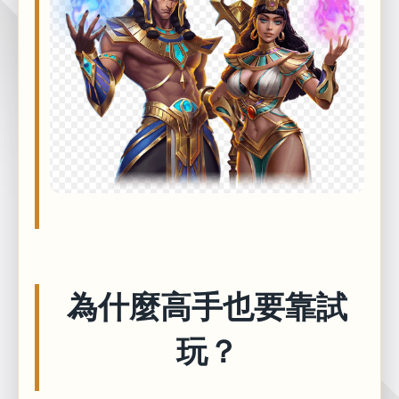
為什麼高手也要靠試
玩？