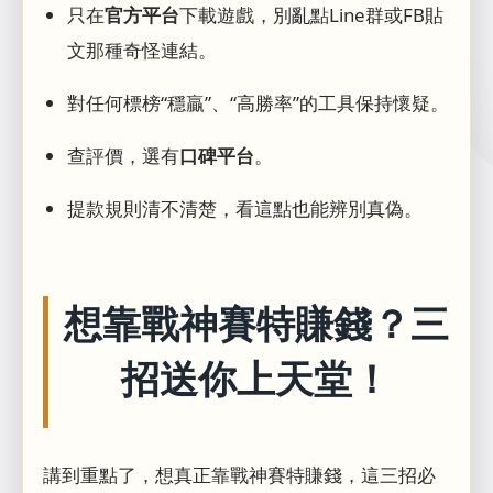
只在
官方平台
下載遊戲，別亂點Line群或FB貼
文那種奇怪連結。
對任何標榜“穩贏”、“高勝率”的工具保持懷疑。
查評價，選有
口碑平台
。
提款規則清不清楚，看這點也能辨別真偽。
想靠戰神賽特賺錢？三
招送你上天堂！
講到重點了，想真正靠戰神賽特賺錢，這三招必