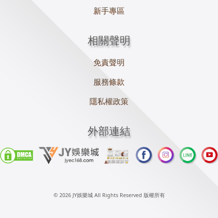
新手專區
相關聲明
免責聲明
服務條款
隱私權政策
外部連結
© 2026 JY娛樂城 All Rights Reserved 版權所有