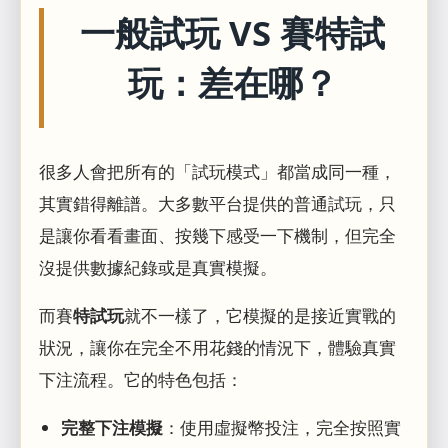
一般試玩 VS 賽特試
玩：差在哪？
很多人會把所有的「試玩模式」都當成同一種，
其實錯得離譜。大多數平台提供的普通試玩，只
是讓你看看畫面、按幾下感受一下機制，但完全
沒提供數據紀錄或是真實模擬。
而賽
特試玩
就不一樣了，它模擬的是接近實戰的
狀況，讓你在完全不用花錢的情況下，體驗真實
下注流程。它的特色包括：
完整下注模擬
：使用虛擬幣投注，完全按照實