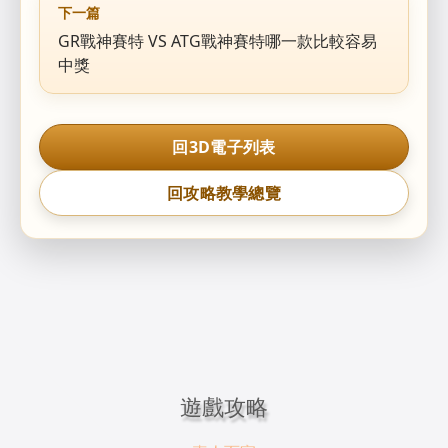
下一篇
GR戰神賽特 VS ATG戰神賽特哪一款比較容易
中獎
回3D電子列表
回攻略教學總覽
遊戲攻略