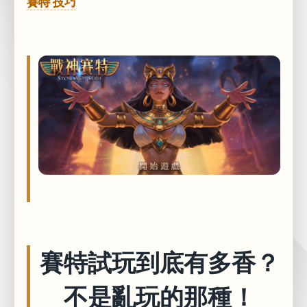
賽特 技巧
賽特試玩到底有多香？
不是亂玩的那種！