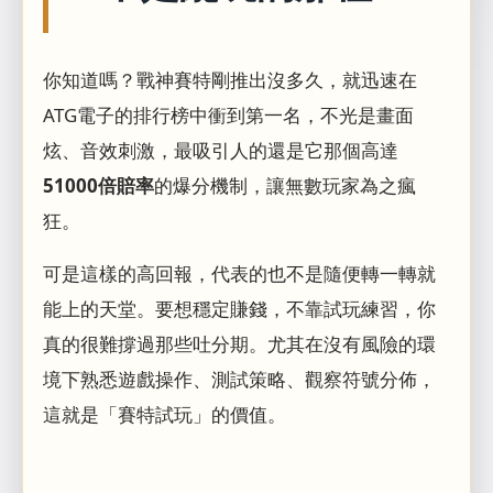
你知道嗎？戰神賽特剛推出沒多久，就迅速在
ATG電子的排行榜中衝到第一名，不光是畫面
炫、音效刺激，最吸引人的還是它那個高達
51000倍賠率
的爆分機制，讓無數玩家為之瘋
狂。
可是這樣的高回報，代表的也不是隨便轉一轉就
能上的天堂。要想穩定賺錢，不靠試玩練習，你
真的很難撐過那些吐分期。尤其在沒有風險的環
境下熟悉遊戲操作、測試策略、觀察符號分佈，
這就是「賽特試玩」的價值。