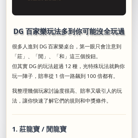
DG 百家樂玩法多到你可能沒全玩過
很多人進到 DG 百家樂桌台，第一眼只會注意到
「莊」、「閒」、「和」這三個按鈕。
但其實 DG 的玩法超過 12 種，光特殊玩法就夠你
玩一陣子，賠率從 1 倍一路飆到 100 倍都有。
我整理幾個玩家討論度很高、賠率又吸引人的玩
法，讓你快速了解它們的規則和中獎條件。
1. 莊龍寶 / 閒龍寶