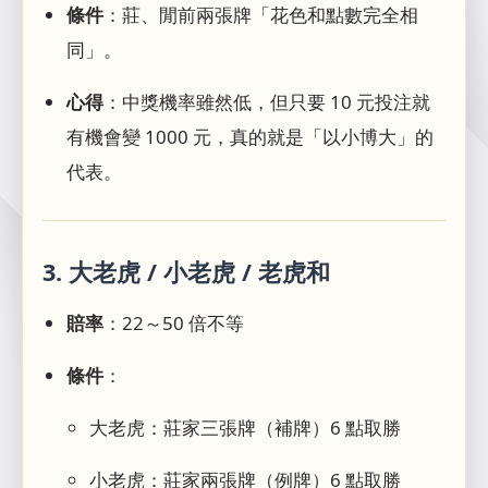
條件
：莊、閒前兩張牌「花色和點數完全相
同」。
心得
：中獎機率雖然低，但只要 10 元投注就
有機會變 1000 元，真的就是「以小博大」的
代表。
3. 大老虎 / 小老虎 / 老虎和
賠率
：22～50 倍不等
條件
：
大老虎：莊家三張牌（補牌）6 點取勝
小老虎：莊家兩張牌（例牌）6 點取勝