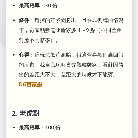
最高賠率
：30 倍
條件
：選擇的莊或閒勝出，且在非例牌的情況
下，贏家點數需比輸家多 4～9 點（不同差距
對應不同賠率）。
心得
：這玩法低注高賠，很適合喜歡追高回報
的玩家。我自己玩時會先觀察牌路，看莊閒勝
出的差距大不大，差距大的時候才下龍寶。 -
DG百家樂
2. 老虎對
最高賠率
：100 倍