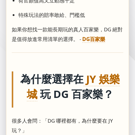
荷官顏值高又互動感十足
特殊玩法的賠率敢給、門檻低
如果你想找一款能長期玩的真人百家樂，DG 絕對
是值得放進常用清單的選擇。 -
DG百家樂
為什麼選擇在
JY 娛樂
城
玩 DG 百家樂？
很多人會問：「DG 哪裡都有，為什麼要在 JY
玩？」