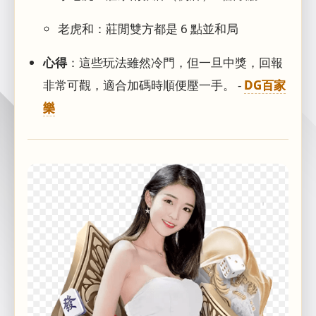
老虎和：莊閒雙方都是 6 點並和局
心得
：這些玩法雖然冷門，但一旦中獎，回報
非常可觀，適合加碼時順便壓一手。 -
DG百家
樂