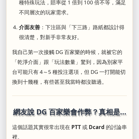
種特殊玩法，賠率從 1 倍到 100 倍不等，滿足
不同層次的玩家需求。
介面友善
：下注區與「下三路」路紙都設計得
很清楚，對新手非常友好。
我自己第一次接觸 DG 百家樂的時候，就被它的
「乾淨介面」跟「玩法數量」驚到，因為別家平
台可能只有 4～5 種投注選項，但 DG 一打開能切
換到十幾種，有些甚至我當時都沒聽過。
網友說 DG 百家樂會作弊？真相是…
這個話題其實很常出現在
PTT
或
Dcard
的討論串
裡。