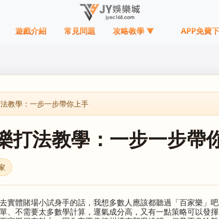
遊戲介紹
常見問題
攻略教學 ▼
APP免費
打法教學：一步一步帶你上手
樂打法教學：一步一步帶
家
去實體賭場小試身手的話，我想多數人應該都聽過「百家樂」吧
單、不需要太多數學計算，運氣成分高，又有一點策略可以發揮