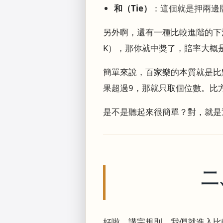
和（Tie）
：這個就是押兩邊
另外啊，還有一種比較進階的下
K），那你就中獎了，賠率大概是
簡單來說，百家樂的本質就是比點
果超過9，那就只取個位數。比方
是不是聽起來很簡單？對，就是
二
好啦，講完規則，我們就進入比