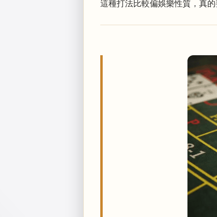
這種打法比較偏娛樂性質，真的