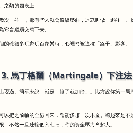
」之類的圖表上。
幾次「莊」，那有些人就會繼續壓莊，這就叫做「追莊」。
為它會繼續交替下去。
但的確很多玩家玩百家樂時，心裡會被這種「路子」影響。
3. 馬丁格爾（Martingale）下注法
出現過。簡單來說，就是「輸了就加倍」。比方說你第一局壓1
。
可以把之前輸的全贏回來，還能多賺一次本金。聽起來是不
限，不然一旦連輸個六七把，你的資金壓力會超大。