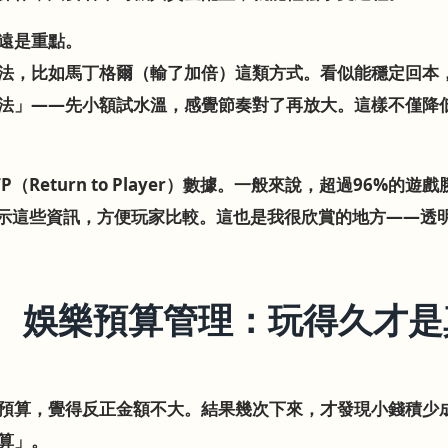
遠是重點。
法，比如馬丁格爾（輸了加倍）這類方式。看似能穩定回本
法」——先小額試水溫，感覺節奏對了再放大。這樣不僅降
（Return to Player）數據。一般來說，超過96%的
標示這些資訊，方便玩家比較。這也是我很欣賞的地方——透
、娛樂預算管理：玩得久才是
預算，覺得反正金額不大。結果幾次下來，才發現小錢積少
算」。