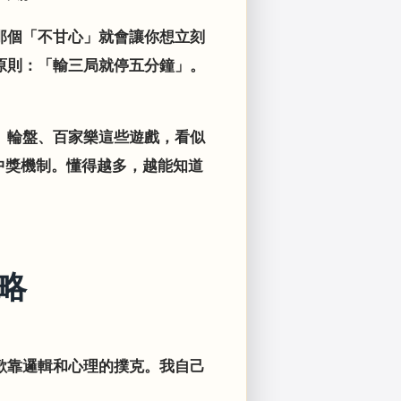
那個「不甘心」就會讓你想立刻
原則：「輸三局就停五分鐘」。
、輪盤、百家樂這些遊戲，看似
中獎機制。懂得越多，越能知道
略
歡靠邏輯和心理的撲克。我自己