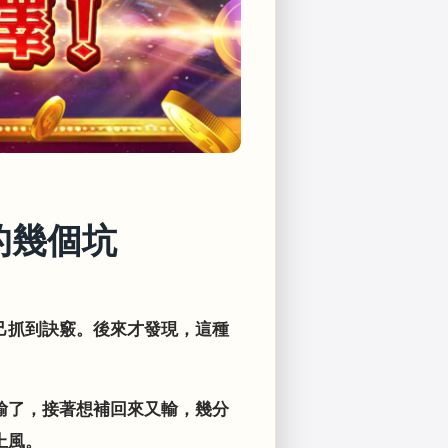
的幾個坑
己抓到訣竅。後來才發現，這種
輸了，接著想補回來又輸，幾分
上風。