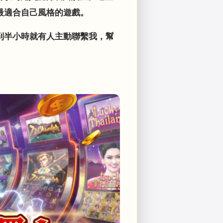
最適合自己風格的遊戲。
到半小時就有人主動聯繫我，幫