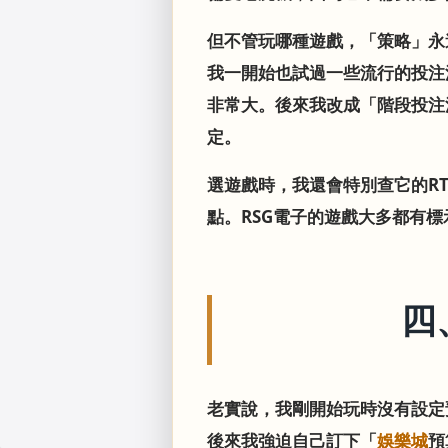
但不管玩哪種遊戲，「策略」永
我一開始也試過一些流行的投注
非常大。後來我改成「階段投注
定。
選遊戲時，我還會特別查它的RTP
點。RSG電子的遊戲大多都有
四
老實說，我剛開始玩時沒有設定
後來我強迫自己訂下「
娛樂城
預