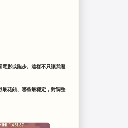
看電影或跑步。這樣不只讓我避
戲最花錢、哪些最穩定，對調整