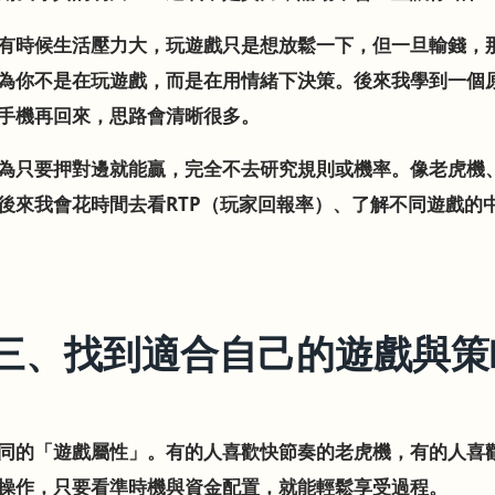
有時候生活壓力大，玩遊戲只是想放鬆一下，但一旦輸錢，
為你不是在玩遊戲，而是在用情緒下決策。後來我學到一個
手機再回來，思路會清晰很多。
為只要押對邊就能贏，完全不去研究規則或機率。像老虎機
後來我會花時間去看RTP（玩家回報率）、了解不同遊戲的
三、找到適合自己的遊戲與策
同的「遊戲屬性」。有的人喜歡快節奏的老虎機，有的人喜
操作，只要看準時機與資金配置，就能輕鬆享受過程。