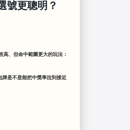
麼選號更聰明？
」
較高、但命中範圍更大的玩法：
包牌是不是能把中獎率拉到接近