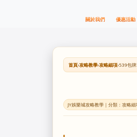
關於我們
優惠活動
首頁
›
攻略教學
›
攻略細項
›
539包
JY娛樂城攻略教學｜分類：攻略細