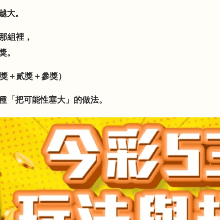
越大。
的那組裡，
獎。
組（頭獎＋貳獎＋參獎）
種「把可能性塞大」的做法。