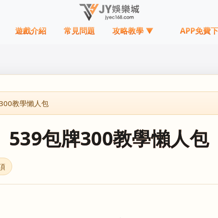
遊戲介紹
常見問題
攻略教學 ▼
APP免費
牌300教學懶人包
539包牌300教學懶人包
項