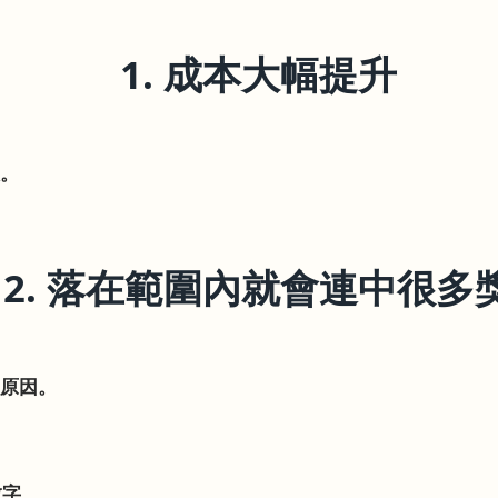
1. 成本大幅提升
快。
2. 落在範圍內就會連中很多
的原因。
數字