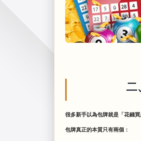
二
很多新手以為包牌就是「花錢買
包牌真正的本質只有兩個：