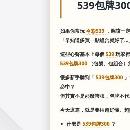
539包牌
如果你常玩
今彩539
，應該一
「早知道多買一點組合就好了…
這些心聲基本上每個
539
玩家
539包牌300
（包號、包組合）
很多新手聽到「
539包牌300
」
必中？
但其實不是那麼誇張，包牌不代
今天這篇，就是要用超好懂、超
什麼是
539包牌300
？