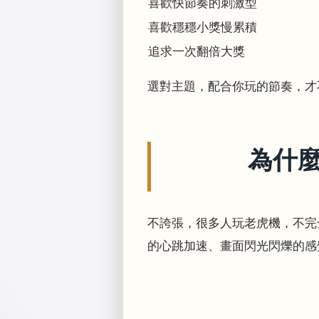
喜歡快節奏的刺激型
喜歡穩穩小獎慢累積
追求一次翻倍大獎
選對主題，配合你玩的節奏，才
為什
不誇張，很多人玩老虎機，不完
的心跳加速、畫面閃光閃爍的感