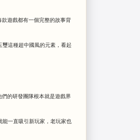
每款遊戲都有一個完整的故事背
玉璽這種超中國風的元素，看起
他們的研發團隊根本就是遊戲界
就能一直吸引新玩家，老玩家也