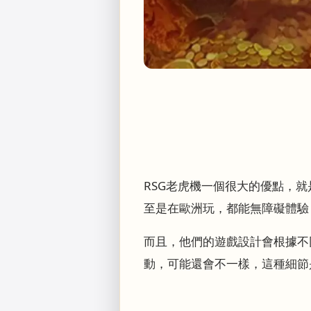
RSG老虎機一個很大的優點，
至是在歐洲玩，都能無障礙體驗
而且，他們的遊戲設計會根據不
動，可能還會不一樣，這種細節