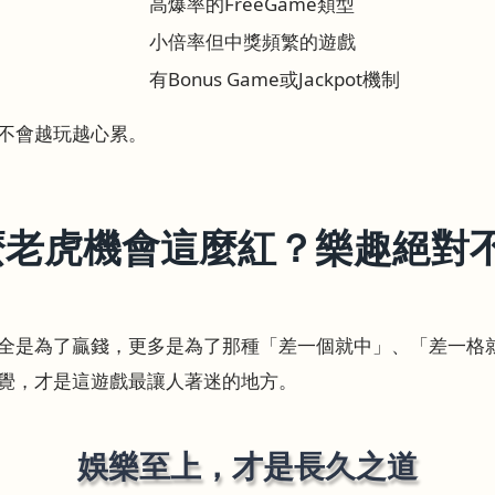
高爆率的FreeGame類型
小倍率但中獎頻繁的遊戲
有Bonus Game或Jackpot機制
不會越玩越心累。
麼老虎機會這麼紅？樂趣絕對
全是為了贏錢，更多是為了那種「差一個就中」、「差一格
覺，才是這遊戲最讓人著迷的地方。
娛樂至上，才是長久之道