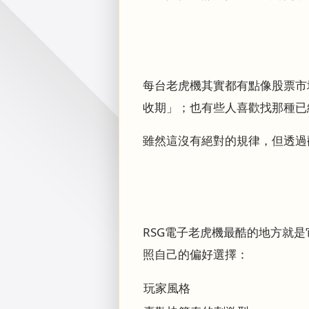
每台老虎機其實都有點像股票市
收期」；也有些人喜歡找那種已
雖然這沒有絕對的規律，但透過
RSG電子老虎機最酷的地方就是它
照自己的偏好選擇：
玩家風格