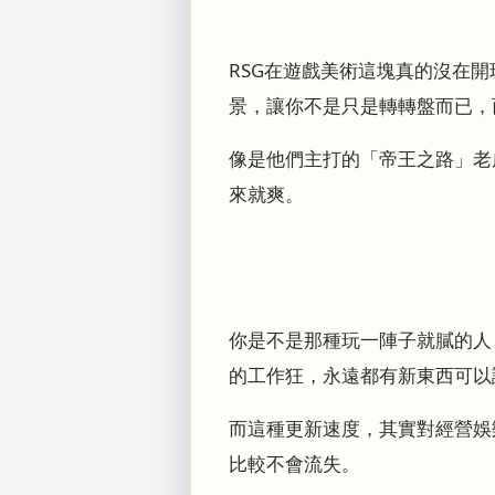
RSG在遊戲美術這塊真的沒在
景，讓你不是只是轉轉盤而已，
像是他們主打的「帝王之路」老
來就爽。
你是不是那種玩一陣子就膩的人
的工作狂，永遠都有新東西可以
而這種更新速度，其實對經營娛
比較不會流失。