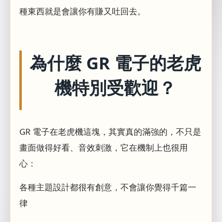
種東西就是會讓你有賺又吐回去。
為什麼 GR 電子的老虎
機特別受歡迎？
GR 電子在老虎機這塊，其實真的滿強的，不只是
畫面做得好看、音效刺激，它在機制上也很用
心：
各種主題設計都很有創意，不會讓你覺得千篇一
律