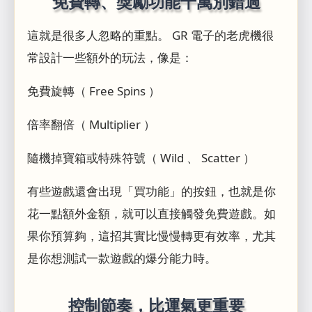
免費轉、獎勵功能千萬別錯過
這就是很多人忽略的重點。 GR 電子的老虎機很
常設計一些額外的玩法，像是：
免費旋轉（ Free Spins ）
倍率翻倍（ Multiplier ）
隨機掉寶箱或特殊符號（ Wild 、 Scatter ）
有些遊戲還會出現「買功能」的按鈕，也就是你
花一點額外金額，就可以直接觸發免費遊戲。如
果你預算夠，這招其實比慢慢轉更有效率，尤其
是你想測試一款遊戲的爆分能力時。
控制節奏，比運氣更重要