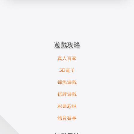
遊戲攻略
真人百家
3D電子
捕魚遊戲
棋牌遊戲
彩票彩球
體育賽事