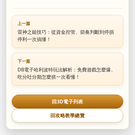
上一篇
雷神之鎚技巧：從資金控管、節奏判斷到停損
停利一次搞懂！
下一篇
DB電子哈利波特玩法解析：免費遊戲怎麼爆、
吃分吐分期怎麼抓一次看懂！
回3D電子列表
回攻略教學總覽