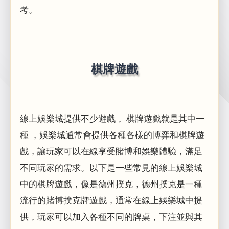
考。
棋牌遊戲
線上娛樂城提供不少遊戲， 棋牌遊戲就是其中一
種 ，娛樂城通常會提供各種各樣的博弈和棋牌遊
戲，讓玩家可以在線享受賭博和娛樂體驗，滿足
不同玩家的需求。以下是一些常見的線上娛樂城
中的棋牌遊戲，像是德州撲克，德州撲克是一種
流行的賭博撲克牌遊戲，通常在線上娛樂城中提
供，玩家可以加入各種不同的牌桌，下注並與其