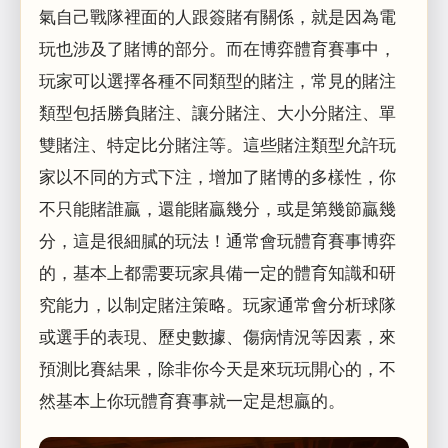
氣自己戰隊裡面的人跟簽賭有關係，就是因為電
玩也涉及了賭博的部分。而在博弈體育賽事中，
玩家可以選擇各種不同類型的賭注，常見的賭注
類型包括勝負賭注、讓分賭注、大小分賭注、單
雙賭注、特定比分賭注等。這些賭注類型允許玩
家以不同的方式下注，增加了賭博的多樣性，你
不只能賭誰贏，還能賭贏幾分，或是第幾節贏幾
分，這是很細膩的玩法！通常會玩體育賽事博弈
的，基本上都需要玩家具備一定的體育知識和研
究能力，以制定賭注策略。玩家通常會分析球隊
或選手的表現、歷史數據、傷病情況等因素，來
預測比賽結果，除非你今天是來玩玩開心的，不
然基本上你玩體育賽事就一定是想贏的。