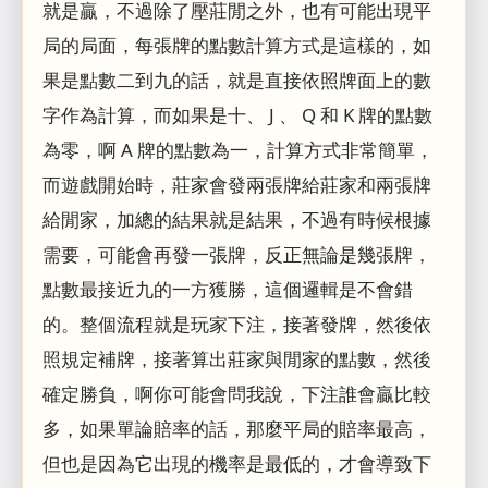
就是贏，不過除了壓莊閒之外，也有可能出現平
局的局面，每張牌的點數計算方式是這樣的，如
果是點數二到九的話，就是直接依照牌面上的數
字作為計算，而如果是十、 J 、 Q 和 K 牌的點數
為零，啊 A 牌的點數為一，計算方式非常簡單，
而遊戲開始時，莊家會發兩張牌給莊家和兩張牌
給閒家，加總的結果就是結果，不過有時候根據
需要，可能會再發一張牌，反正無論是幾張牌，
點數最接近九的一方獲勝，這個邏輯是不會錯
的。整個流程就是玩家下注，接著發牌，然後依
照規定補牌，接著算出莊家與閒家的點數，然後
確定勝負，啊你可能會問我說，下注誰會贏比較
多，如果單論賠率的話，那麼平局的賠率最高，
但也是因為它出現的機率是最低的，才會導致下