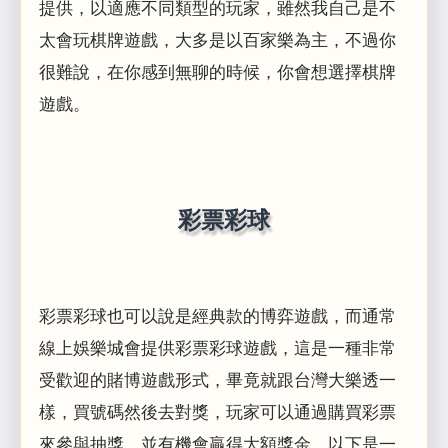
提供，以適應不同類型的玩家，雖然我自己是不
太會玩棋牌遊戲，大多是以百家樂為主，不過你
很難說，在你感到無聊的時候，你會想選擇棋牌
遊戲。
彩票彩球
彩票彩球也可以說是經典款的博弈遊戲，而通常
線上娛樂城會提供彩票彩球遊戲，這是一種非常
受歡迎的賭博遊戲形式，畢竟就跟台灣大樂透一
樣，買號碼然後去對獎，玩家可以通過購買彩票
來參與抽獎，並有機會贏得大額獎金。以下是一