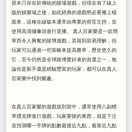
原本只存在於傳統的賭場遊戲，但現在有了線上
版的娛樂城之後，如此經典的遊戲勢必要搬上檯
面來，這種在線版本通常由專業的荷官主持，並
使用高清攝像頭進行直播。 真人百家樂是一款簡
單而令人興奮的賭博遊戲，其規則容易理解，但
玩家可以通過一些策略來提高勝率，歷史悠久的
它，至今仍然是全球賭博愛好者的首選之一，無
論你是新手還是經驗豐富的玩家，都可以在真人
百家樂中找到樂趣。
在真人百家樂的遊戲規則當中，通常使用八副標
準撲克牌進行遊戲，玩家要賭的東西，就是下注
並預測哪一手牌的點數最接近九點，最靠近九點