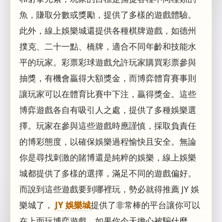
魚，賺取分數或獎勵，提供了多樣的遊戲體驗。
此外，線上娛樂城還提供各種棋牌遊戲，如德州
撲克、二十一點、橋牌，適合不同年齡和技能水
平的玩家。彩票彩球遊戲允許玩家購買彩票參與
抽獎，有機會贏得大額獎金，而博弈體育賽事則
讓玩家可以在體育比賽中下注，贏得獎金。這些
博弈遊戲各自有吸引人之處，提供了多種娛樂選
擇。玩家在參與這些遊戲時應謹慎，採取負責任
的博彩態度，以確保娛樂過程愉快且安全。無論
你是尋找刺激的賭博還是純粹的娛樂，線上娛樂
城都提供了多樣的選擇，滿足不同的遊戲偏好。
而說到這些遊戲要到哪裡玩，勢必就得推薦 JY 娛
樂城了，
JY 娛樂城
提供了非常棒的平台讓你可以
在上面玩博弈遊戲，如果你今天擔心被騙什麼