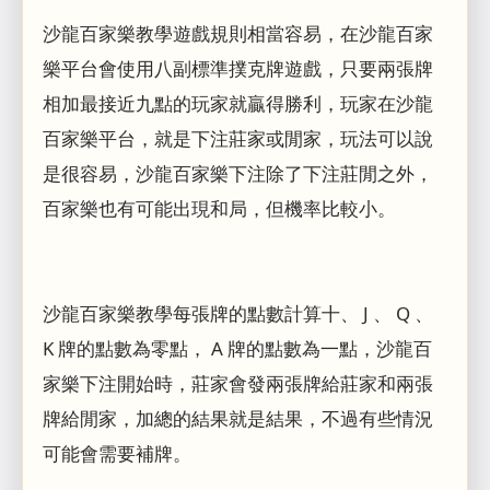
沙龍百家樂教學遊戲規則相當容易，在沙龍百家
樂平台會使用八副標準撲克牌遊戲，只要兩張牌
相加最接近九點的玩家就贏得勝利，玩家在沙龍
百家樂平台，就是下注莊家或閒家，玩法可以說
是很容易，沙龍百家樂下注除了下注莊閒之外，
百家樂也有可能出現和局，但機率比較小。
沙龍百家樂教學每張牌的點數計算十、 J 、 Q 、
K 牌的點數為零點， A 牌的點數為一點，沙龍百
家樂下注開始時，莊家會發兩張牌給莊家和兩張
牌給閒家，加總的結果就是結果，不過有些情況
可能會需要補牌。