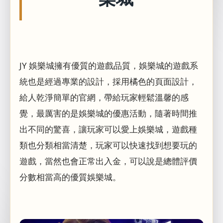
JY 娛樂城擁有優質的遊戲品質，娛樂城的遊戲系
統也是經過專業的設計，採用橘色的頁面設計，
給人乾淨簡單的官網，帶給玩家輕鬆溫馨的感
覺，最厲害的是娛樂城的優惠活動，隨著時間推
出不同的驚喜，讓玩家可以愛上娛樂城，遊戲種
類也分類相當清楚，玩家可以快速找到想要玩的
遊戲，當然也會正常出入金，可以說是總體評價
分數相當高的優質娛樂城。