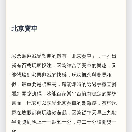
北京賽車
彩票類遊戲受歡迎的還有「北京賽車」，一推出
就有百萬玩家投注，因為結合了賽車的樂趣，又
能體驗到彩票遊戲的快感，玩法概念與賽馬相
似，最重要是賠率高，還能即時的透過手機直播
看到開獎號碼，沙龍百家樂平台擁有穩定的開獎
畫面，玩家可以享受北京賽車的刺激感，有些玩
家在放假都會玩這款遊戲，因為從每天早上九點
半開獎到晚上十一點五十分，每二十分鐘開獎一
次。