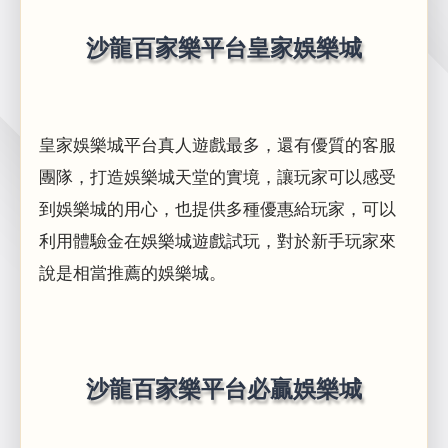
沙龍百家樂平台皇家娛樂城
皇家娛樂城平台真人遊戲最多，還有優質的客服
團隊，打造娛樂城天堂的實境，讓玩家可以感受
到娛樂城的用心，也提供多種優惠給玩家，可以
利用體驗金在娛樂城遊戲試玩，對於新手玩家來
說是相當推薦的娛樂城。
沙龍百家樂平台必贏娛樂城