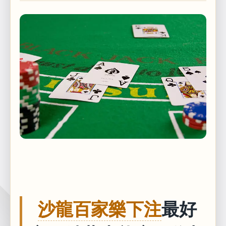
沙龍百家樂下注
最好