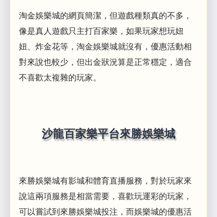
淘金娛樂城的網頁簡潔，但遊戲種類真的不多，
像是真人遊戲只主打百家樂，如果玩家想玩妞
妞、炸金花等，淘金娛樂城就沒有，優惠活動相
對來說也較少，但出金狀況算是正常穩定，適合
不喜歡太複雜的玩家。
沙龍百家樂平台來勝娛樂城
來勝娛樂城有影城和體育直播服務，對於玩家來
說這兩項服務是相當需要，喜歡玩運彩的玩家，
可以嘗試到來勝娛樂城投注，而娛樂城的優惠活