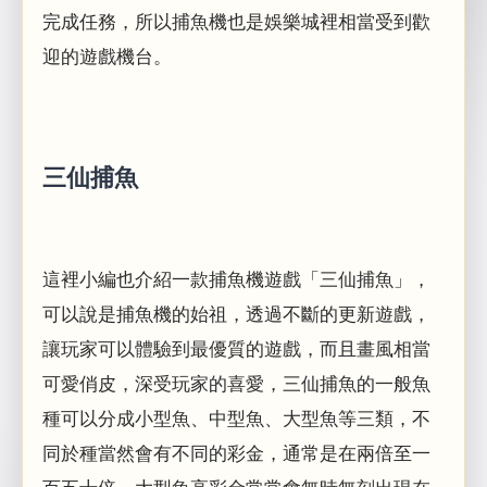
完成任務，所以捕魚機也是娛樂城裡相當受到歡
迎的遊戲機台。
三仙捕魚
這裡小編也介紹一款捕魚機遊戲「三仙捕魚」，
可以說是捕魚機的始祖，透過不斷的更新遊戲，
讓玩家可以體驗到最優質的遊戲，而且畫風相當
可愛俏皮，深受玩家的喜愛，三仙捕魚的一般魚
種可以分成小型魚、中型魚、大型魚等三類，不
同於種當然會有不同的彩金，通常是在兩倍至一