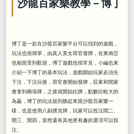
沙龍百家樂教學－博丁
博丁是一款在沙龍百家樂平台可以找到的遊戲，
玩法也很簡單，由真人美女荷官發牌，在東南亞
也相當受到歡迎，博丁遊戲也很常見，小編也來
介紹一下博丁的基本玩法，遊戲開始玩家必須先
下注，下注玩後，荷官會開始發牌，莊家和閒家
會拿到兩張牌，之後就開始比牌，點數比較大的
為贏，博丁的玩法規則聽起來跟沙龍百家樂一
樣，也是使用八副撲克牌，玩家可以投注閒二、
閒三、閒四，當然還有其他更有趣的選項可以投
注。