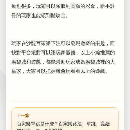
動也很多，玩家可以領取到高額的彩金，新手註
冊的玩家也能領到體驗金。
玩家在沙龍百家樂下注可以發現遊戲的樂趣，而
找對平台絕對可以讓玩家贏錢，以上小編推薦的
娛樂城和遊戲，都能幫助玩家成為娛樂城裡的大
贏家，大家可以把握機會玩看看以上的遊戲。
上一篇
百家樂單跳是什麼？百家樂路法、單跳、贏錢