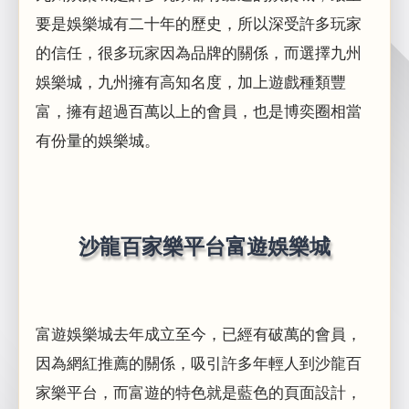
要是娛樂城有二十年的歷史，所以深受許多玩家
的信任，很多玩家因為品牌的關係，而選擇九州
娛樂城，九州擁有高知名度，加上遊戲種類豐
富，擁有超過百萬以上的會員，也是博奕圈相當
有份量的娛樂城。
沙龍百家樂平台富遊娛樂城
富遊娛樂城去年成立至今，已經有破萬的會員，
因為網紅推薦的關係，吸引許多年輕人到沙龍百
家樂平台，而富遊的特色就是藍色的頁面設計，