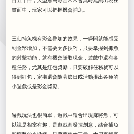
百五十倍，大型魚高彩金常常會無時無刻出現在
畫面中，玩家可以把握機會捕魚。
三仙捕魚機有彩金疊加的效果，一瞬間就能感受
到金幣增加，不需要太多技巧，只要掌握到抓魚
的射擊功能，就有機會賺取現金，遊戲中還有各
種任務，尤其是紅包獎勵，只要破解任務就可以
得到紅包，定期還會隨著節日或活動推出各種的
小遊戲或是彩金獎勵。
遊戲玩法也很簡單，遊戲中還會出現麻將魚，可
以說是相當有趣，是遊戲商發揮創意，結合捕魚