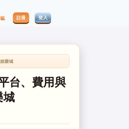
註冊
登入
下載
Y娛樂城
平台、費用與
樂城