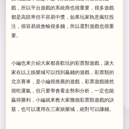
戲，所以平台遊戲的系統商也很重要，很多遊戲
都是高賠率但不容易中獎，如果玩家執意瘋狂投
注，很容易就會輸很多錢，所以選對遊戲也很重
要。
小編也來介紹大家都喜歡玩的彩票類遊戲，讓大
家在以上娛樂城可以找到贏錢的遊戲，彩票類的
北京賽車，是小編很推薦的遊戲，彩票遊戲雖然
很吃運氣，但只要學會看走勢和分析，一定也能
贏得勝利，小編就來教大家幾個彩票類遊戲的訣
竅，也可以運用在三家娛樂城，絕對可以賺錢。