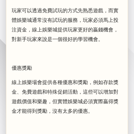
玩家可以透過免費試玩的方式先熟悉遊戲，而實
體娛樂城通常沒有試玩的服務，玩家必須馬上投
注資金，線上娛樂城提供玩家更好的贏錢機會，
對新手玩家來說是一個很好的學習機會。
優惠獎勵
線上娛樂場會提供各種優惠和獎勵，例如存款獎
金、免費遊戲和特殊促銷活動，這些可以增加對
遊戲價值和樂趣，但實體娛樂城必須實際贏得獎
金才能得到獎勵，沒有太多的優惠。