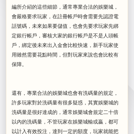
編所介紹的這些細節，通常專業合法的娛樂城，
會嚴格要求玩家，在註冊帳戶時會需要先認證電
話號碼，未來如果要儲值，也會先要求玩家先綁
定銀行帳戶，審核大家的銀行帳戶是不是人頭帳
戶，綁定後未來出入金會比較快速，新手玩家使
用雖然需要花點時間，但對玩家來說也會比較有
保障。
還有，專業合法的娛樂城也會有洗碼量的規定，
許多玩家對於洗碼量有很多疑惑，其實娛樂城的
洗碼量是很好達成的，通常娛樂城會規定二十倍
以內的洗碼量，不管玩家在娛樂城輸或贏，都可
以計入有效投注，達到一定的額度，玩家就能把