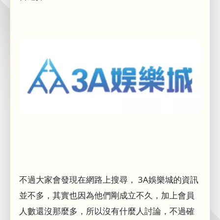
不過大家會發現在網路上搜尋， 3A娛樂城的資訊
並不多，其實也因為他們剛成立不久，加上會員
人數還沒那麼多，所以沒有什麼人討論，不過確