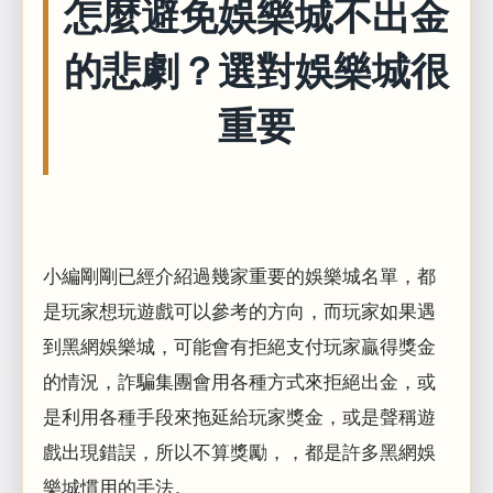
怎麼避免娛樂城不出金
的悲劇？選對娛樂城很
重要
小編剛剛已經介紹過幾家重要的娛樂城名單，都
是玩家想玩遊戲可以參考的方向，而玩家如果遇
到黑網娛樂城，可能會有拒絕支付玩家贏得獎金
的情況，詐騙集團會用各種方式來拒絕出金，或
是利用各種手段來拖延給玩家獎金，或是聲稱遊
戲出現錯誤，所以不算獎勵，，都是許多黑網娛
樂城慣用的手法。