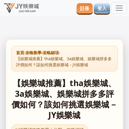
註冊
登入
首頁
›
攻略教學
›
攻略細項
›
【娛樂城推薦】tha娛樂城、3a娛樂城、娛樂城拼多多
評價如何？該如何挑選娛樂城－JY娛樂城
【娛樂城推薦】tha娛樂城、
3a娛樂城、娛樂城拼多多評
價如何？該如何挑選娛樂城－
JY娛樂城