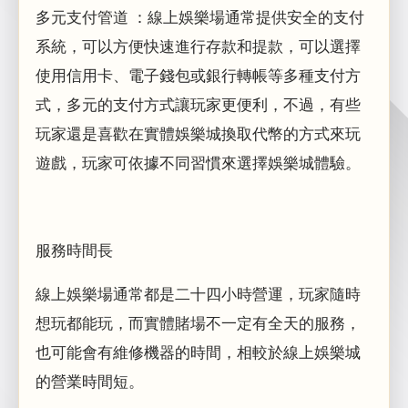
多元支付管道 ：線上娛樂場通常提供安全的支付
系統，可以方便快速進行存款和提款，可以選擇
使用信用卡、電子錢包或銀行轉帳等多種支付方
式，多元的支付方式讓玩家更便利，不過，有些
玩家還是喜歡在實體娛樂城換取代幣的方式來玩
遊戲，玩家可依據不同習慣來選擇娛樂城體驗。
服務時間長
線上娛樂場通常都是二十四小時營運，玩家隨時
想玩都能玩，而實體賭場不一定有全天的服務，
也可能會有維修機器的時間，相較於線上娛樂城
的營業時間短。