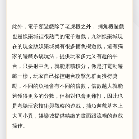
此外，電子類遊戲除了老虎機之外， 捕魚機遊戲
也是娛樂城裡很熱門的電子遊戲，九洲娛樂城現
在的現金版娛樂城就有很多捕魚機遊戲，還有獨
家的遊戲系統玩法，提供玩家多元又有趣的平
台，只要射中魚，就能累積積分，像是打電動遊
戲一樣，玩家自己操控砲台攻擊魚群而獲得獎
勵，不同的魚種會有不同的倍數，倍數越大就能
夠獲得更多的分數，但相對也會更難打，因此也
是考驗玩家技術與觀察的遊戲，捕魚遊戲基本上
大同小異，娛樂城提供精緻的畫面跟流暢的遊戲
操作。