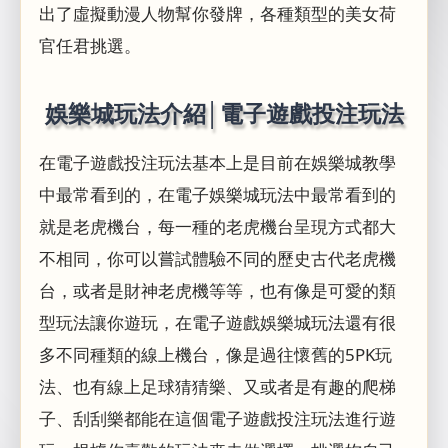
出了虛擬動漫人物幫你發牌，各種類型的美女荷
官任君挑選。
娛樂城玩法介紹│電子遊戲投注玩法
在電子遊戲投注玩法基本上是目前在娛樂城教學
中最常看到的，在電子娛樂城玩法中最常看到的
就是老虎機台，每一種的老虎機台呈現方式都大
不相同，你可以嘗試體驗不同的歷史古代老虎機
台，或者是財神老虎機等等，也有像是可愛的類
型玩法讓你遊玩，在電子遊戲娛樂城玩法還有很
多不同種類的線上機台，像是過往懷舊的5PK玩
法、也有線上足球猜猜樂、又或者是有趣的爬梯
子、刮刮樂都能在這個電子遊戲投注玩法進行遊