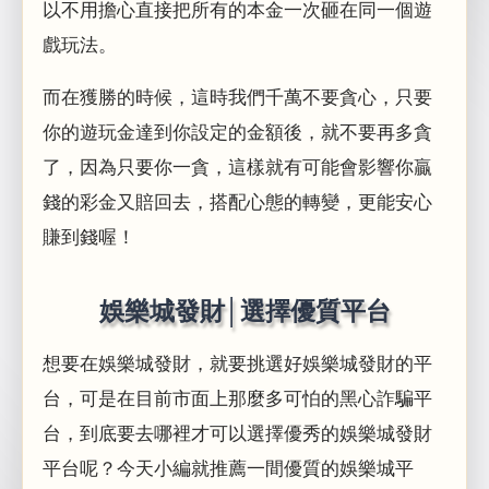
以不用擔心直接把所有的本金一次砸在同一個遊
戲玩法。
而在獲勝的時候，這時我們千萬不要貪心，只要
你的遊玩金達到你設定的金額後，就不要再多貪
了，因為只要你一貪，這樣就有可能會影響你贏
錢的彩金又賠回去，搭配心態的轉變，更能安心
賺到錢喔！
娛樂城發財│選擇優質平台
想要在娛樂城發財，就要挑選好娛樂城發財的平
台，可是在目前市面上那麼多可怕的黑心詐騙平
台，到底要去哪裡才可以選擇優秀的娛樂城發財
平台呢？今天小編就推薦一間優質的娛樂城平