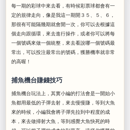
每一期的彩球中來去看，有時候彩票球都會有一
定的規律走向，像是我這一期開３５、５、６，
那很有可能隔幾期就會開一次，你可以去根據這
個走向跟循環，來去進行操作，或者你可以將每
一個號碼來做一個統整，來去看說哪一個號碼最
常出，可以投注最常出的號碼，獲勝機率就非常
的高喔！
捕魚機台賺錢技巧
捕魚機台玩法上，其實小編的打法會是一開始小
魚都用最低的子彈去射，來去慢慢賺，等到大魚
來的時候，小編我會將子彈先拉到中程度的成
本，來去做掃射大魚，等到感覺大魚快死的時