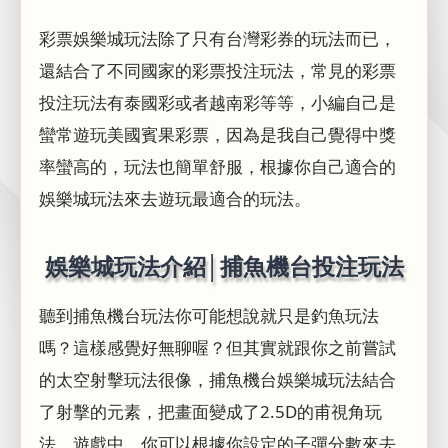
彩票娛樂城玩法除了只有台灣彩券的玩法而已，
還結合了不同國家的彩票投注玩法，常見的彩票
投注玩法有泰國彩或者越南彩等等，小編自己是
蠻常遊玩美國賓果彩票，因為是我自己覺得中獎
率蠻高的，玩法也簡單舒服，根據你自己適合的
娛樂城玩法來去遊玩最適合的玩法。
娛樂城玩法介紹│捕魚機台投注玩法
聽到捕魚機台玩法你可能想說就只是釣魚玩法
嗎？這樣感覺好無聊喔？但其實就跟你之前嘗試
的太空射擊玩法很像，捕魚機台娛樂城玩法結合
了射擊的元素，把畫面變成了2.5D的甫視角玩
法，遊戲中，你可以根據你設定的子彈分數來去