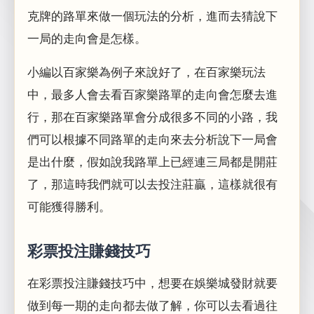
克牌的路單來做一個玩法的分析，進而去猜說下
一局的走向會是怎樣。
小編以百家樂為例子來說好了，在百家樂玩法
中，最多人會去看百家樂路單的走向會怎麼去進
行，那在百家樂路單會分成很多不同的小路，我
們可以根據不同路單的走向來去分析說下一局會
是出什麼，假如說我路單上已經連三局都是開莊
了，那這時我們就可以去投注莊贏，這樣就很有
可能獲得勝利。
彩票投注賺錢技巧
在彩票投注賺錢技巧中，想要在娛樂城發財就要
做到每一期的走向都去做了解，你可以去看過往