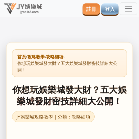
註冊
登入
首頁
›
攻略教學
›
攻略細項
›
你想玩娛樂城發大財？五大娛樂城發財密技詳細大公
開！
你想玩娛樂城發大財？五大娛
樂城發財密技詳細大公開！
JY娛樂城攻略教學｜分類：攻略細項