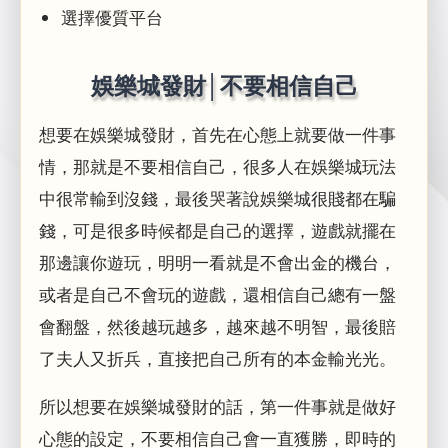
選擇優質平台
娛樂城發財│不要相信自己
想要在娛樂城發財，首先在心態上就要做一件事
情，那就是不要相信自己，很多人在娛樂城玩法
中很常輸到沒錢，最後哭著說娛樂城很賤都在騙
錢，可是很多時候都是自己的選擇，遊戲就擺在
那邊讓你遊玩，明明一看就是不會出金的機台，
或者是自己不會玩的遊戲，還相信自己總有一盤
會翻盤，然後越玩越多，越來越不明智，最後賠
了夫人又折兵，直接把自己所有的本金輸光光。
所以想要在娛樂城發財的話，第一件事就是做好
心態的設定，不要相信自己會一直獲勝，即時的