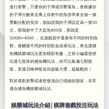
進行射擊，只要你的子彈成功擊落魚，會根據你
的子彈分數來去乘上你射中的魚倍率來去做一個
獎勵分配的安排，假如說我的子彈設定為一發50
元，那我射中了大鯊魚800倍，那就是
50X80=4000 ， 在遊戲當中還會有不同的特別魚
類，會觸發不同的特別彩金或者玩法，來去讓捕
魚機娛樂城玩法更加精彩有趣，之前小編還曾經
玩過七龍珠的捕魚機玩法，你可以集滿七顆龍
珠，直接召喚神龍送你超級大獎，超級酷的！
對於喜歡射擊或者想發洩自己情緒的朋友，非常
適合捕魚機娛樂城玩法。
娛樂城玩法介紹│棋牌遊戲投注玩法