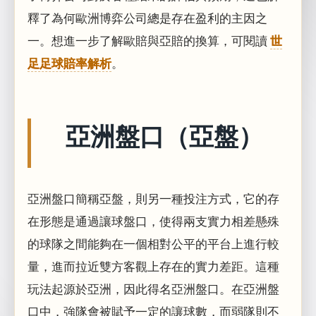
釋了為何歐洲博弈公司總是存在盈利的主因之
一。想進一步了解歐賠與亞賠的換算，可閱讀
世
足足球賠率解析
。
亞洲盤口（亞盤）
亞洲盤口簡稱亞盤，則另一種投注方式，它的存
在形態是通過讓球盤口，使得兩支實力相差懸殊
的球隊之間能夠在一個相對公平的平台上進行較
量，進而拉近雙方客觀上存在的實力差距。這種
玩法起源於亞洲，因此得名亞洲盤口。在亞洲盤
口中，強隊會被賦予一定的讓球數，而弱隊則不