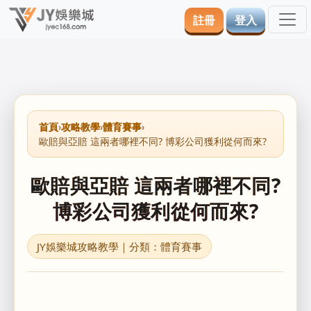
註冊
登入
首頁
›
攻略教學
›
體育賽事
›
歐賠與亞賠 這兩者哪裡不同? 博彩公司獲利從何而來?
歐賠與亞賠 這兩者哪裡不同?
博彩公司獲利從何而來?
JY娛樂城攻略教學｜分類：體育賽事