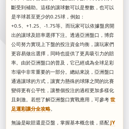
斷受到補助。這樣的讓球數可以是整數，也可以
是半球甚至更少的0.25球，例如：
+0.5、+1.25、-1.75等。而玩家可以依據盤房開
出的讓球及賠率選擇下注。透過亞洲盤口，博弈
公司努力實現上下盤的投注資金均衡，讓玩家們
更容易做出選擇，同時也提供了更具吸引力的賠
率。由於亞洲盤口的普及，它已經成為全球足彩
市場中非常重要的一部分。總結來說，亞洲盤口
通過讓球的方式，讓實力懸殊的球隊之間的比賽
變得更有公平性，讓整個投注的過程更加多樣化
且刺激。若想了解亞洲盤口實戰應用，可參考
世
足運彩讓分全攻略
。
無論是歐賠還是亞盤，掌握基本概念後，搭配
JY