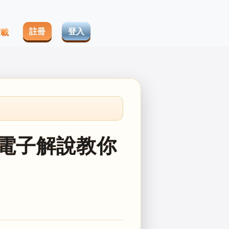
註冊
登入
下載
！
G電子解說教你
！