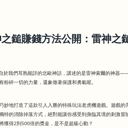
神之鎚賺錢方法公開：雷神之
自於我們耳熟能詳的北歐神話，講述的是雷神索爾的神器——Mj
有粉碎一切的力量，還象徵著保護和勇氣呢。
巧妙地打造了這款引人入勝的特殊玩法老虎機遊戲。遊戲的
獨特的消除掉落方式，絕對能讓你感受到身臨其境的刺激冒
將獲得2到500倍的獎金，是不是超級心動？