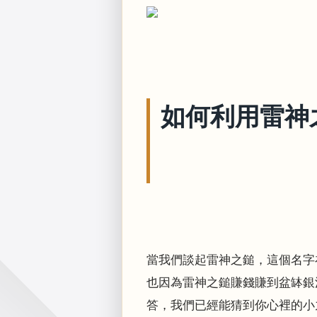
如何利用雷神
當我們談起雷神之鎚，這個名字
也因為雷神之鎚賺錢賺到盆缽銀
答，我們已經能猜到你心裡的小