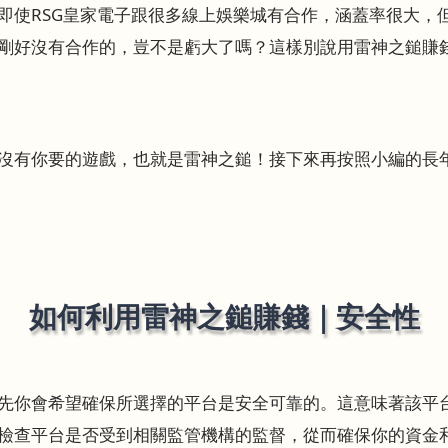
即使RSG皇家電子跟很多線上娛樂城有合作，涵蓋率很大，
剛好沒有合作的，豈不是虧大了嗎？這樣別說用雷神之鎚賺
沒有你要的遊戲，也就是雷神之鎚！接下來再按照小編的長
如何利用雷神之鎚賺錢｜安全性
先你會希望確保所選擇的平台是安全可靠的。這意味著該平
檢查平台是否受到相關監管機構的監督，從而確保你的資金