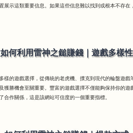
置展示這類重要信息。如果這些信息難以找到或根本不存在
如何利用雷神之鎚賺錢｜遊戲多樣性
多樣的遊戲選擇，從傳統的老虎機、撲克到現代的輪盤遊戲
及獲勝機會至關重要。豐富的遊戲選擇不僅能夠保持你的遊
了合作關係，這是該網站可信度的一個重要指標。