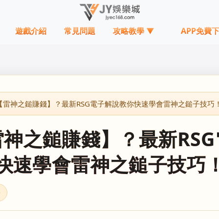
遊戲介紹
常見問題
攻略教學 ▼
APP免費
【雷神之鎚賺錢】？最新RSG電子解說教你快速學會雷神之鎚子技巧
神之鎚賺錢】？最新RS
快速學會雷神之鎚子技巧
子