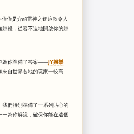
不僅僅是介紹雷神之鎚這款令人
鎚賺錢，從容不迫地開啟你的賺
也為你準備了答案——
JY娛樂
和來自世界各地的玩家一較高
，我們特別準備了一系列貼心的
一一為你解說，確保你能在這個