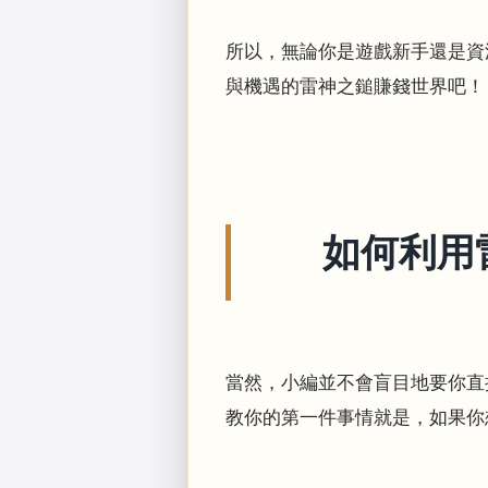
所以，無論你是遊戲新手還是資
與機遇的雷神之鎚賺錢世界吧！
如何利用
當然，小編並不會盲目地要你直
教你的第一件事情就是，如果你