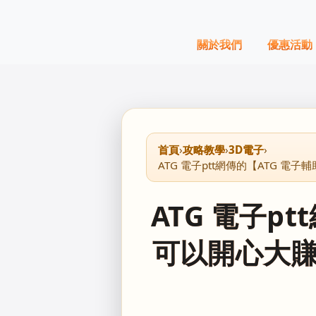
關於我們
優惠活動
首頁
›
攻略教學
›
3D電子
›
ATG 電子ptt網傳的【ATG 
ATG 電子p
可以開心大賺