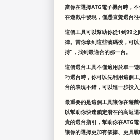
當你在選擇ATG電子機台時，
在遊戲中發現，僅憑直覺選台往
這個工具可以幫助你從1到99
律。當你拿到這些號碼後，可以
搏”，找到最適合的那一台。
這個選台工具不僅適用於單一遊
巧選台時，你可以先利用這個工
台的表現不錯，可以進一步投入
最重要的是這個工具讓你在遊戲
以幫助你快速鎖定潛在的高返還
貴的選台指引，幫助你在ATG
讓你的選擇更加有依據、更具戰