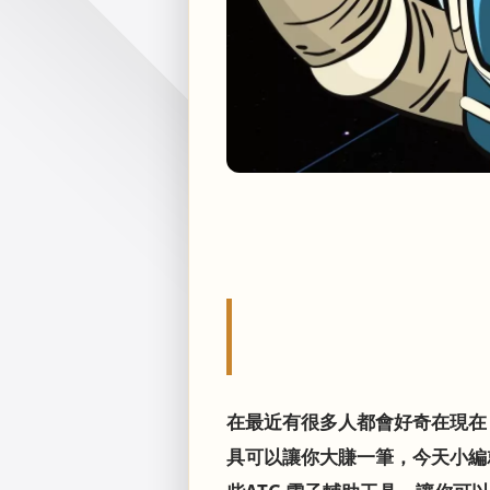
在最近有很多人都會好奇在現
具可以讓你大賺一筆，今天小編就