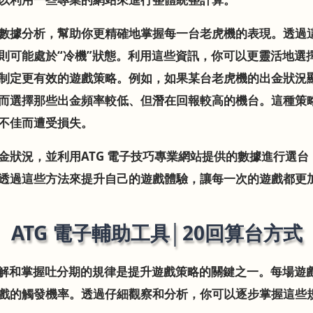
數據分析，幫助你更精確地掌握每一台老虎機的表現。透過
則可能處於“冷機”狀態。利用這些資訊，你可以更靈活地選
制定更有效的遊戲策略。例如，如果某台老虎機的出金狀況
而選擇那些出金頻率較低、但潛在回報較高的機台。這種策
不佳而遭受損失。
金狀況，並利用ATG 電子技巧專業網站提供的數據進行選
透過這些方法來提升自己的遊戲體驗，讓每一次的遊戲都更
ATG 電子輔助工具│20回算台方式
了解和掌握吐分期的規律是提升遊戲策略的關鍵之一。每場遊
戲的觸發機率。透過仔細觀察和分析，你可以逐步掌握這些