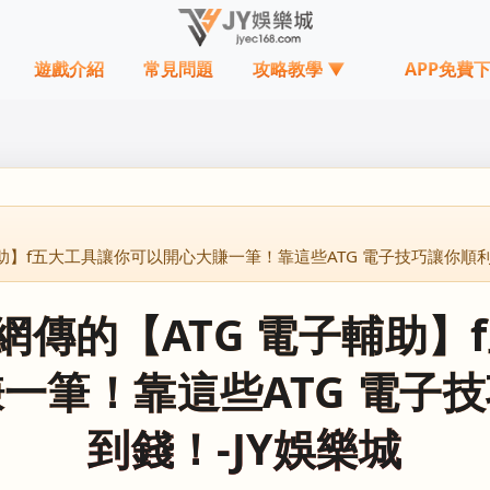
遊戲介紹
常見問題
攻略教學 ▼
APP免費
電子輔助】f五大工具讓你可以開心大賺一筆！靠這些ATG 電子技巧讓你順利
tt網傳的【ATG 電子輔助
一筆！靠這些ATG 電子
到錢！-JY娛樂城