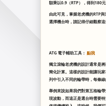
額乘以0.9（RTP），得到18
由此可見，掌握老虎機的RTP與
選擇機台時，請記得仔細觀察這
ATG 電子輔助工具：
點我
獨立滾輪老虎機的設計通常是將
簡化計算。這樣的設計能讓玩家
列中引入不同的輪帶時，每條線
舉例來說如果我們對第五格輪帶
現波動，而這正是選台時需要特
值得繼續投入。這時候，我們可