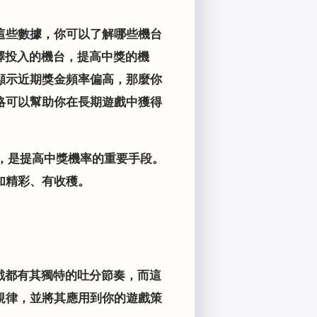
這些數據，你可以了解哪些機台
擇投入的機台，提高中獎的機
顯示近期獎金頻率偏高，那麼你
略可以幫助你在長期遊戲中獲得
台，是提高中獎機率的重要手段。
加精彩、有收穫。
戲都有其獨特的吐分節奏，而這
規律，並將其應用到你的遊戲策