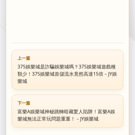
上一篇
375娛樂城是詐騙娛樂城嗎？375娛樂城遊戲種
類少！375娛樂城首儲流水竟然高達15倍－JY娛
樂城
下一篇
富樂A娛樂城神秘跳轉暗藏驚人陷阱！富樂A娛
樂城無法正常玩問題重重！－JY娛樂城