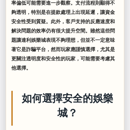
率偏低可能需要進一步觀察。支付流程則顯得不
夠透明，特別是在提款處理上出現延遲，讓資金
安全性受到質疑。此外，客戶支持的反應速度和
解決問題的效率仍有很大提升空間。雖然這些問
題讓達利娛樂城表現不夠理想，但並不一定意味
著它是詐騙平台，然而玩家應謹慎選擇，尤其是
更關注透明度和安全性的玩家，可能需要考慮其
他選擇。
如何選擇安全的娛樂
城？