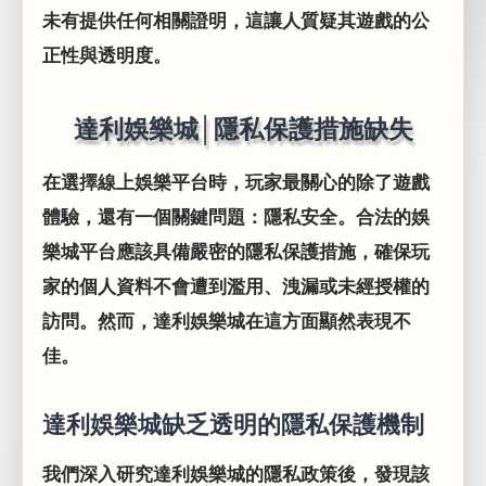
未有提供任何相關證明，這讓人質疑其遊戲的公
正性與透明度。
達利娛樂城│隱私保護措施缺失
在選擇線上娛樂平台時，玩家最關心的除了遊戲
體驗，還有一個關鍵問題：隱私安全。合法的娛
樂城平台應該具備嚴密的隱私保護措施，確保玩
家的個人資料不會遭到濫用、洩漏或未經授權的
訪問。然而，達利娛樂城在這方面顯然表現不
佳。
達利娛樂城缺乏透明的隱私保護機制
我們深入研究達利娛樂城的隱私政策後，發現該