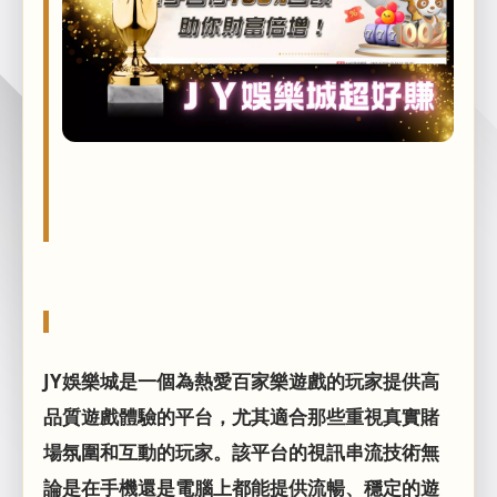
JY娛樂城是一個為熱愛百家樂遊戲的玩家提供高
品質遊戲體驗的平台，尤其適合那些重視真實賭
場氛圍和互動的玩家。該平台的視訊串流技術無
論是在手機還是電腦上都能提供流暢、穩定的遊