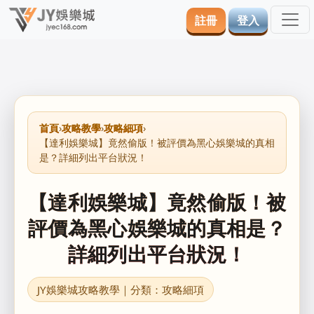
註冊
登入
首頁
›
攻略教學
›
攻略細項
›
【達利娛樂城】竟然偷版！被評價為黑心娛樂城的真相
是？詳細列出平台狀況！
【達利娛樂城】竟然偷版！被
評價為黑心娛樂城的真相是？
詳細列出平台狀況！
JY娛樂城攻略教學｜分類：攻略細項