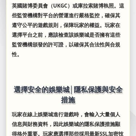
英國賭博委員會（UKGC）或庫拉索賭博執照。這
些監管機構對平台的營運進行嚴格監控，確保其
遵守公平的遊戲規則，保障玩家的權益。玩家在
選擇平台之前，應該檢查該娛樂城是否擁有這些
監管機構頒發的許可證，以確保其合法性與合規
性。
選擇安全的娛樂城│隱私保護與安全
措施
玩家在線上娛樂城進行遊戲時，會輸入大量個人
信息與財務資料，因此娛樂城的隱私保護措施顯
得格外重要。玩家應選擇那些採用最新SSL加密技