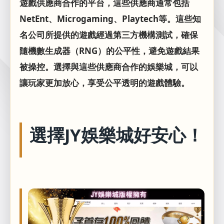
遊戲供應商合作的平台，這些供應商通常包括
NetEnt、Microgaming、Playtech等。這些知
名公司所提供的遊戲經過第三方機構測試，確保
隨機數生成器（RNG）的公平性，避免遊戲結果
被操控。選擇與這些供應商合作的娛樂城，可以
讓玩家更加放心，享受公平透明的遊戲體驗。
選擇JY娛樂城好安心！