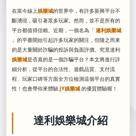
在當今線上
娛樂城
的世界中，有許多新興平台不
斷湧現，吸引著眾多玩家。然而，並不是所有的
平台都值得信賴。近期，一個名為「
達利娛樂城
」的平臺開始引起許多玩家的關注，但隨之而來
的是大量關於詐騙的投訴與負面評價。究竟達利
娛樂城
是否真的是一個詐騙平台？本文將進行詳
細分析，從平台的合法性、遊戲品質、支付流
程、玩家口碑等方面全方位檢測這個平台的真實
性！也會帶你來體驗
JY娛樂城
的優質體驗喔！
達利娛樂城介紹