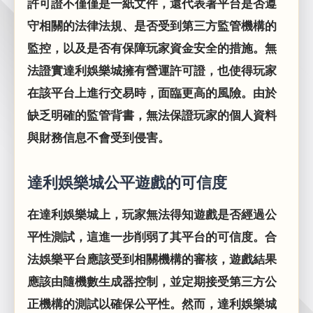
許可證不僅僅是一紙文件，還代表著平台是否遵
守相關的法律法規、是否受到第三方監管機構的
監控，以及是否有保障玩家資金安全的措施。無
法證實達利娛樂城擁有營運許可證，也使得玩家
在該平台上進行交易時，面臨更高的風險。由於
缺乏明確的監管背書，無法保證玩家的個人資料
與財務信息不會受到侵害。
達利娛樂城公平遊戲的可信度
在達利娛樂城上，玩家無法得知遊戲是否經過公
平性測試，這進一步削弱了其平台的可信度。合
法娛樂平台應該受到相關機構的審核，遊戲結果
應該由隨機數生成器控制，並定期接受第三方公
正機構的測試以確保公平性。然而，達利娛樂城