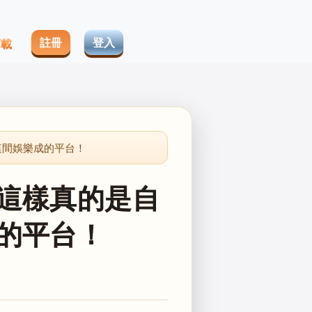
註冊
登入
下載
這間娛樂成的平台！
這樣真的是自
的平台！