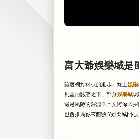
富大爺娛樂城是
隨著網絡科技的進步，線上
娛樂
利益的誘惑之下，部分
娛樂城
玩
還是風險的深淵？本文將深入探
也會推薦你來體驗JY娛樂城開心