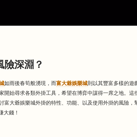
風險深淵？
城
如雨後春筍般湧現，而
富大爺娛樂城
則以其豐富多樣的遊
家開始尋求各類外掛工具，希望在博弈中謀得一席之地。這
討富大爺娛樂城外掛的特性、功能、以及使用外掛的風險，
賺大錢！