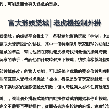
具，可能反而會喪失遊戲的樂趣。
富大爺娛樂城│老虎機控制外掛
娛樂城」的娛樂平台推出了一些聲稱能幫助玩家「控制」老
贏取大獎所設計的秘技。其中一個特別吸引玩家眼球的功能
隱藏的準星，幫助他們在轉動老虎機時找到最佳的按鍵時機
玩家的助手，告訴他們什麼時候按下按鍵，彷彿這樣就能輕
部數據修改」的驚人功能，可以調整老虎機的獎金倍數和獲
能簡直讓人覺得老虎機被「操控」得像是對著玩家開綠燈一
為了讓玩家的遊戲體驗更刺激，但同時也讓人忍不住質疑這
鍵」，讓這個外掛程式能夠自動操作遊戲的開始和停止按鍵
完全不需要再手動操作，從而省去許多按鍵的麻煩。這種設