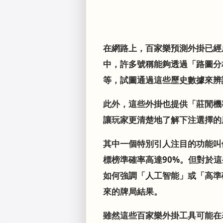
在網路上，百家樂預測外掛已經
中，許多號稱能夠透過「路圖分
等，試圖通過這些歷史數據來辨
此外，這些外掛也提供「莊閒機
讓玩家更清楚地了解下注選擇的
其中一個特別引人注目的功能叫
標榜準確率高達90%。但對於
如何強調「人工智能」或「高準
來的牌局結果。
雖然這些百家樂外掛工具可能在