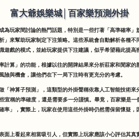
富大爺娛樂城│百家樂預測外掛
成為玩家間討論的熱門話題，特別是一些打著「高準確率」
析」來幫助玩家制定下注策略。這些系統會自動解析各種不
識遊戲的模式，並給玩家提供下注建議，似乎希望藉此提高
率計算」的功能，根據以往的開牌結果來分析莊家和閒家的
風險與機會，讓他們在下一局下注時有更充分的考慮。
做「神算子預測」，這類型的外掛聲稱依靠人工智能技術來
這些宣稱的準確度，還是需要多一分謹慎。畢竟，百家樂是一
確率」，實際上，玩家在使用這些外掛時仍然需保留懷疑，
表面上看起來相當吸引人，但實際上玩家應該小心評估其真