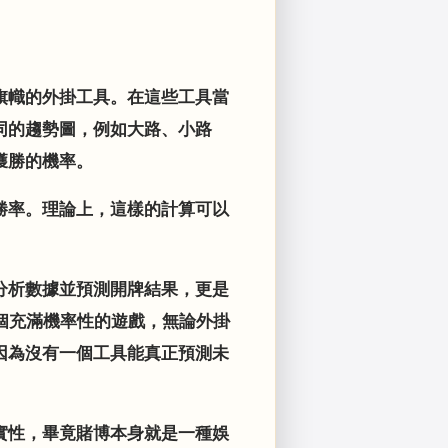
旗幟的外掛工具。在這些工具當
同的趨勢圖，例如大路、小路
獲勝的機率。
勝率。理論上，這樣的計算可以
分析數據並預測開牌結果，更是
個充滿機率性的遊戲，無論外掛
因為沒有一個工具能真正預測未
實性，畢竟賭博本身就是一種娛