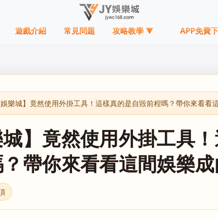
遊戲介紹
常見問題
攻略教學 ▼
APP免費
爺娛樂城】竟然使用外掛工具！這樣真的是自毀前程嗎？帶你來看看
樂城】竟然使用外掛工具！
嗎？帶你來看看這間娛樂成
項