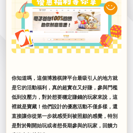
你知道嗎，這個博雅棋牌平台最吸引人的地方就
是它的活動福利，真的超實在又好賺，參與門檻
低到沒壓力，對於想要穩定賺錢的玩家來說，這
裡就是寶藏！他們設計的優惠活動不僅多樣，還
直接讓你從第一步就感受到被照顧的感覺，特別
是對於剛開始玩或者想長期參與的玩家，回饋力