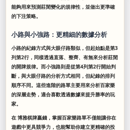
能夠用來預測莊閒變化的規律性，並做出更準確
的下注策略。
小路與小強路：更精細的數據分析
小路的紀錄方式與大眼仔路類似，但起始點是第3
列第2行，同樣透過直落、整齊、有無來分析莊閒
的開牌規律。而小強路則是從第4列第2行開始判
斷，與大眼仔路的分析方式相同，但紀錄的排列
順序不同。這些進階的路單主要用來分析百家樂
的深層走勢，適合喜歡透過數據來提升勝率的玩
家。
在 博雅棋牌贏錢，掌握百家樂路單不僅能讓你在
遊戲中更具競爭力，也能幫助你建立更精確的投