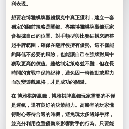
利表現。
想要在博雅棋牌贏錢撲克中真正獲利，建立一套
穩定的翻前策略是關鍵。專業博雅棋牌贏錢玩家
會根據自己的位置、對手類型與比賽結構來調整
起手牌範圍，確保在翻牌後擁有優勢。這不僅能
夠降低不必要的風險，也能讓自己在強牌對局中
獲取更高的價值。雖然制定策略並不難，但在長
時間的實戰中保持紀律，避免因一時衝動或壓力
而改變遊戲風格，才是成功的關鍵。
在 博雅棋牌贏錢，博雅棋牌贏錢玩家需要的不僅
是運氣，還有良好的決策能力。高勝率的玩家懂
得耐心等待合適的時機，避免玩太多邊緣手牌，
並充分利用位置優勢來影響對手的行為。只要能