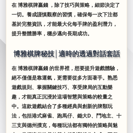
在 博雅棋牌贏錢 ，除了技巧與策略，細節決定了
一切。養成謹慎觀察的習慣，確保每一次下注都
基於完整資訊，才能最大化每手牌的盈利潛力，
提升整體勝率，穩步邁向長期成功。
博雅棋牌秘技│適時的透過對話套話
在 博雅棋牌贏錢 的世界裡，想要提升遊戲體驗，
絕不僅僅是靠運氣，更需要從多方面著手。熟悉
遊戲規則、掌握關鍵技巧、享受牌局的互動樂
趣，才能真正沉浸於這場智慧與策略的較量之
中。這款遊戲結合了多種經典與創新的牌類玩
法，包括港式麻雀、跑馬仔、鋤大D、鬥地主、十
三支與德州撲克，每種玩法都有獨特的策略與魅