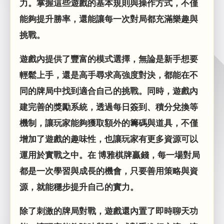
力。掌握這些遊戲的基本規則與操作方式，不僅
能夠提升勝率，還能讓每一次對局都充滿樂趣與
挑戰。
遊戲內提供了豐富的模式選擇，無論是新手想要
輕鬆上手，還是高手尋求高強度對決，都能在不
同的牌局中找到適合自己的挑戰。同時，遊戲內
建完善的獎勵系統，透過每日簽到、積分兌換等
機制，讓玩家能夠獲取額外的籌碼與道具，不僅
增加了遊戲的趣味性，也讓玩家有更多資源可以
運用於實戰之中。在 博雅棋牌贏錢，每一場對局
都是一次學習與成長的機會，只要善用策略與資
源，就能穩步提升自己的實力。
除了刺激的牌局對戰，遊戲還內置了即時聊天功