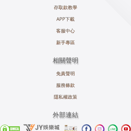
存取款教學
APP下載
客服中心
新手專區
相關聲明
免責聲明
服務條款
隱私權政策
外部連結