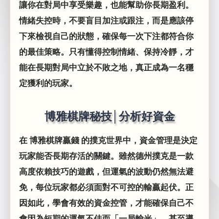
讓你在對局中享受樂趣，也能幫助你長期盈利。
情緒失控時，不要盲目加注或跟注，而是應該停
下來檢視自己的狀態，確保每一次下注都符合你
的最佳策略。只有懂得控制情緒、保持冷靜，才
能在長期對局中立於不敗之地，真正成為一名穩
定獲利的玩家。
博雅棋牌秘技│分析好資金
在 博雅棋牌贏錢 的撲克世界中，資金管理是決定
玩家能否長期存活的關鍵。雖然德州撲克是一款
高度依賴技巧的遊戲，但運氣的波動仍然無法避
免，每位玩家都必須面對不可控的輸贏起伏。正
因如此，學會有效的資金控管，才能確保自己不
會因為短期的運氣不佳而「一局輸光」，甚至導