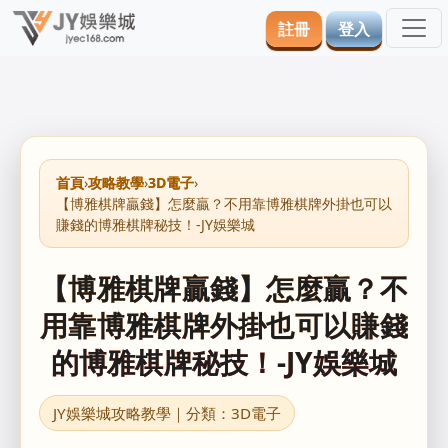
註冊
登入
首頁
›
攻略教學
›
3D電子
›
【博雅棋牌贏錢】怎麼贏？不用靠博雅棋牌外掛也可以
賺錢的博雅棋牌秘技！-JY娛樂城
【博雅棋牌贏錢】怎麼贏？不
用靠博雅棋牌外掛也可以賺錢
的博雅棋牌秘技！-JY娛樂城
JY娛樂城攻略教學｜分類：3D電子