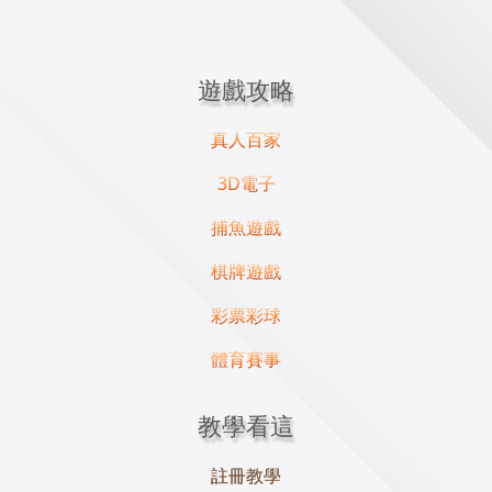
遊戲攻略
真人百家
3D電子
捕魚遊戲
棋牌遊戲
彩票彩球
體育賽事
教學看這
註冊教學