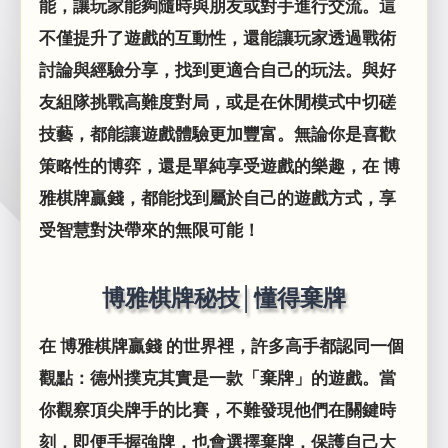
能，讓玩家能夠隨時與朋友或對手進行交流。這
不僅提升了遊戲的互動性，還能讓玩家透過戰術
討論與經驗分享，找到更適合自己的玩法。與好
友組隊挑戰高難度對局，或是在休閒模式中切磋
技藝，都能讓遊戲體驗更加豐富。無論你是喜歡
策略性的博弈，還是單純享受遊戲的樂趣，在 博
雅棋牌贏錢，都能找到屬於自己的遊戲方式，享
受智慧對決帶來的無限可能！
博雅棋牌秘技│懂得棄牌
在 博雅棋牌贏錢 的世界裡，許多高手都認同一個
觀點：德州撲克其實是一款「棄牌」的遊戲。當
你觀察頂尖牌手的比賽，不難發現他們在關鍵時
刻，即便手握強牌，也會選擇棄牌，保護自己大