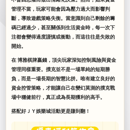
管理不當，玩家可能會因為壓力過大而影響判
斷，導致遊戲策略失衡。當意識到自己剩餘的籌
碼已經過少，甚至關係到生活資金時，每一次下
注都會變得過度謹慎或衝動，而這往往是失敗的
開始。
在 博雅棋牌贏錢，頂尖玩家深知控制風險與資金
管理同樣重要。撲克並不是一場單純的短期勝
負，而是一場長期的智慧比拼。唯有建立良好的
資金控管策略，才能讓自己在變幻莫測的撲克戰
場中穩健前行，真正成為長期獲利的高手。
搭配好ＪＹ娛樂城活動更是賺到翻！