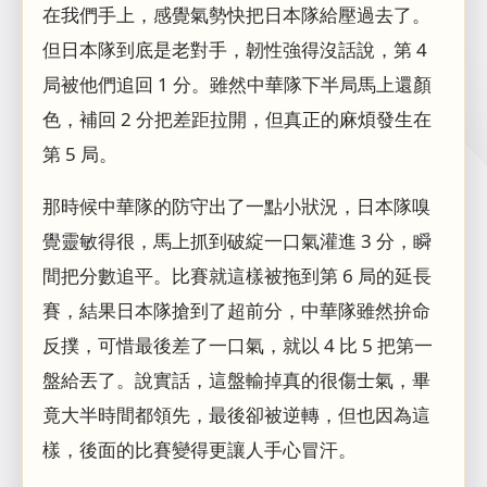
在我們手上，感覺氣勢快把日本隊給壓過去了。
但日本隊到底是老對手，韌性強得沒話說，第 4
局被他們追回 1 分。雖然中華隊下半局馬上還顏
色，補回 2 分把差距拉開，但真正的麻煩發生在
第 5 局。
那時候中華隊的防守出了一點小狀況，日本隊嗅
覺靈敏得很，馬上抓到破綻一口氣灌進 3 分，瞬
間把分數追平。比賽就這樣被拖到第 6 局的延長
賽，結果日本隊搶到了超前分，中華隊雖然拚命
反撲，可惜最後差了一口氣，就以 4 比 5 把第一
盤給丟了。說實話，這盤輸掉真的很傷士氣，畢
竟大半時間都領先，最後卻被逆轉，但也因為這
樣，後面的比賽變得更讓人手心冒汗。