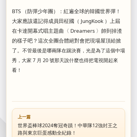
BTS （防彈少年團）：紅遍全球的韓國世界彈！
大家應該還記得成員田柾國（ JungKook ）上屆
在卡達開幕式唱主題曲〈 Dreamers 〉帥到掉渣
的樣子吧？這次全團合體絕對會把現場屋頂給掀
了。
不管最後是哪兩隊在踢決賽，光是為了這個中場
秀，大家 7 月 20 號那天說什麼也得把電視開起來
看！
上一篇
世界盃棒球2024奪冠奇蹟！中華隊12強封王之
路與東京巨蛋感動全紀錄！