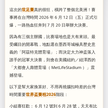
這次的
世足賽
真的很狂，橫跨了整個北美洲！賽
事將在台灣時間 2026 年 6 月 12 日（五）正式引
爆，一路熱血狂奔到 7 月 20 日舉辦大決賽。
因為有三個主辦國，比賽場地也是大有來頭。最
受矚目的開幕戰，地點選在墨西哥城極具歷史意
義的「阿茲特克體育場」；而決定大力神盃落入
誰手的冠軍大決賽，則會在美國紐約／紐澤西的
「大都會人壽體育場（ MetLifeStadium ）」震
撼登場。
以下是幫大家換算好、不用再燒腦扣時差的台灣
時間重要
世界盃賽程2026
階段：
小組賽狂歡： 6 月 12 號到 6 月 28 號，天天有比