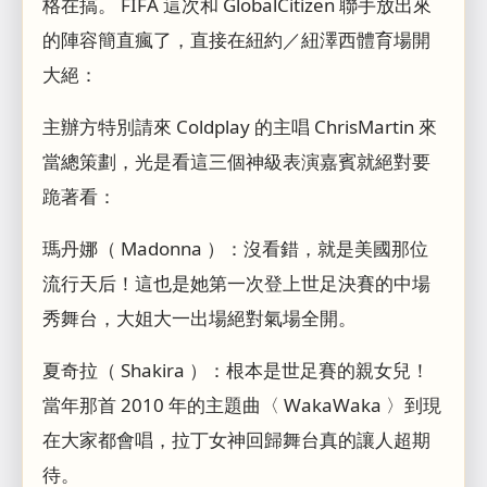
格在搞。 FIFA 這次和 GlobalCitizen 聯手放出來
的陣容簡直瘋了，直接在紐約／紐澤西體育場開
大絕：
主辦方特別請來 Coldplay 的主唱 ChrisMartin 來
當總策劃，光是看這三個神級表演嘉賓就絕對要
跪著看：
瑪丹娜（ Madonna ）：沒看錯，就是美國那位
流行天后！這也是她第一次登上世足決賽的中場
秀舞台，大姐大一出場絕對氣場全開。
夏奇拉（ Shakira ）：根本是世足賽的親女兒！
當年那首 2010 年的主題曲〈 WakaWaka 〉到現
在大家都會唱，拉丁女神回歸舞台真的讓人超期
待。