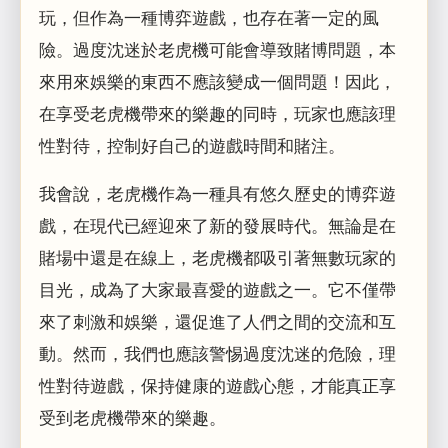
玩，但作為一種博弈遊戲，也存在著一定的風
險。過度沈迷於老虎機可能會導致賭博問題，本
來用來娛樂的東西不應該變成一個問題！因此，
在享受老虎機帶來的樂趣的同時，玩家也應該理
性對待，控制好自己的遊戲時間和賭注。
我會說，老虎機作為一種具有悠久歷史的博弈遊
戲，在現代已經迎來了新的發展時代。無論是在
賭場中還是在線上，老虎機都吸引著無數玩家的
目光，成為了大家最喜愛的遊戲之一。它不僅帶
來了刺激和娛樂，還促進了人們之間的交流和互
動。然而，我們也應該警惕過度沈迷的危險，理
性對待遊戲，保持健康的遊戲心態，才能真正享
受到老虎機帶來的樂趣。