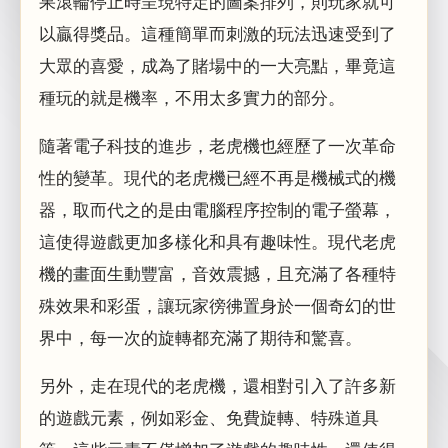
果滾輪停止時呈現特定的圖案排列，則玩家就可
以贏得獎品。這種簡單而刺激的玩法迅速受到了
大眾的喜愛，成為了賭場中的一大亮點，畢竟這
種玩的就是機率，不用太多實力的部分。
隨著電子科技的進步，老虎機也經歷了一次革命
性的變革。現代的老虎機已經不再是機械式的機
器，取而代之的是由電腦程序控制的電子螢幕，
這使得遊戲更加多樣化和具有趣味性。現代老虎
機的畫面生動豐富，音效震撼，且充滿了各種特
殊效果和彩蛋，讓玩家徬彿置身於一個奇幻的世
界中，每一次的旋轉都充滿了期待和驚喜。
另外，走在現代的老虎機，還相對引入了許多新
的遊戲元素，例如彩金、免費旋轉、特殊道具