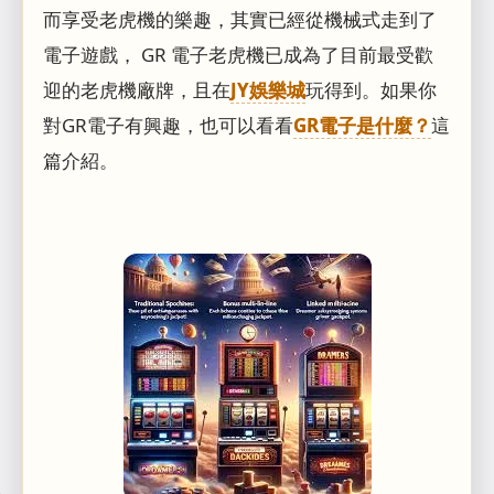
而享受老虎機的樂趣，其實已經從機械式走到了
電子遊戲， GR 電子老虎機已成為了目前最受歡
迎的老虎機廠牌，且在
JY娛樂城
玩得到。如果你
對GR電子有興趣，也可以看看
GR電子是什麼？
這
篇介紹。