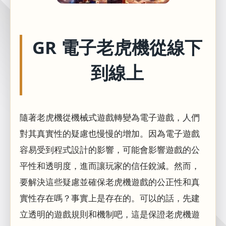
GR 電子老虎機從線下
到線上
隨著老虎機從機械式遊戲轉變為電子遊戲，人們
對其真實性的疑慮也慢慢的增加。因為電子遊戲
容易受到程式設計的影響，可能會影響遊戲的公
平性和透明度，進而讓玩家的信任銳減。然而，
要解決這些疑慮並確保老虎機遊戲的公正性和真
實性存在嗎？事實上是存在的。可以的話，先建
立透明的遊戲規則和機制吧，這是保證老虎機遊