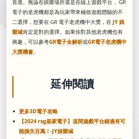
首選。無論在娛樂場所還是在線上遊戲平台， GR
電子的老虎機都是為玩家帶來極致遊戲體驗的不
二選擇，想要在 GR 電子老虎機中大獎，在
JY 娛
樂城
肯定是對的選擇。如果你對其他老虎機也有
興趣，可以參考
GR電子全解析
或
GR電子老虎機中
大獎機會
。
延伸閱讀
更多3D電子攻略
【2024 rsg皇家電子】這間遊戲平台錯過有可
能損失百萬！-JY娛樂城