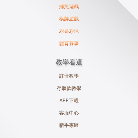
捕魚遊戲
棋牌遊戲
彩票彩球
體育賽事
教學看這
註冊教學
存取款教學
APP下載
客服中心
新手專區