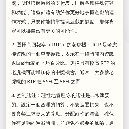
獎，所以瞭解遊戲的支付表，理解各種特殊符號
和功能，這些都這有助於你更好地掌握遊戲的運
作方式，只要你能夠掌握玩遊戲的缺點，那你肯
定可以讓自己有更多的可能性。
2. 選擇高回報率（ RTP ）的老虎機： RTP 是老虎
機遊戲的一個重要參數，表示在一段時間內遊戲
返回給玩家的平均百分比。選擇具有較高 RTP 的
老虎機可能增加你的中獎機會。通常，大多數老
虎機的 RTP 在 95% 至 98% 之間。
3. 控制賭注：理性地管理你的賭注是非常重要
的。設定一個合理的預算，不要追逐損失，也不
要貪婪追求更大的獎勵。分配好你的資金，確保
你有足夠的遊戲時間，並避免不必要的風險，通