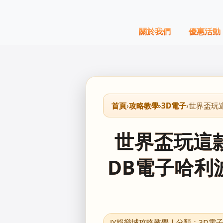
關於我們
優惠活動
首頁
›
攻略教學
›
3D電子
›
世界盃玩
世界盃玩這
DB電子哈利
JY娛樂城攻略教學｜分類：3D電