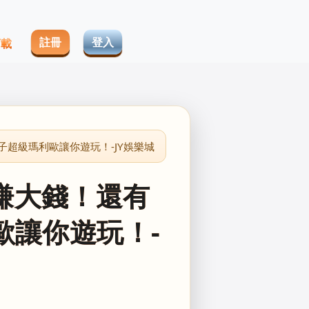
註冊
登入
下載
子超級瑪利歐讓你遊玩！-JY娛樂城
賺大錢！還有
歐讓你遊玩！-