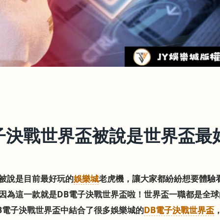
子決戰世界盃被說是世界盃最
被說是目前最好玩的
娛樂城
老虎機，讓大家都紛紛想要體驗
因為這一款就是DB電子決戰世界盃啦！世界盃一職都是全
B電子決戰世界盃中結合了很多娛樂城的
DB電子決戰世界盃