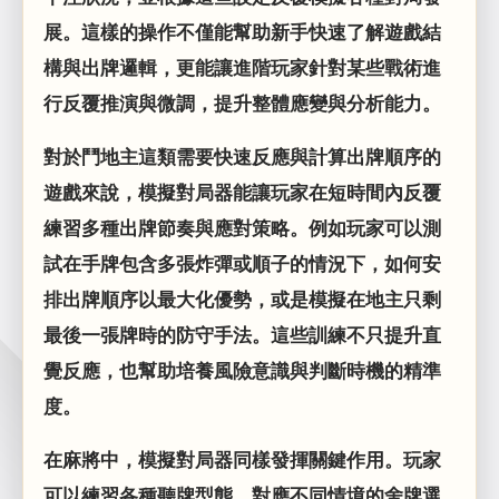
展。這樣的操作不僅能幫助新手快速了解遊戲結
構與出牌邏輯，更能讓進階玩家針對某些戰術進
行反覆推演與微調，提升整體應變與分析能力。
對於鬥地主這類需要快速反應與計算出牌順序的
遊戲來說，模擬對局器能讓玩家在短時間內反覆
練習多種出牌節奏與應對策略。例如玩家可以測
試在手牌包含多張炸彈或順子的情況下，如何安
排出牌順序以最大化優勢，或是模擬在地主只剩
最後一張牌時的防守手法。這些訓練不只提升直
覺反應，也幫助培養風險意識與判斷時機的精準
度。
在麻將中，模擬對局器同樣發揮關鍵作用。玩家
可以練習各種聽牌型態、對應不同情境的舍牌選