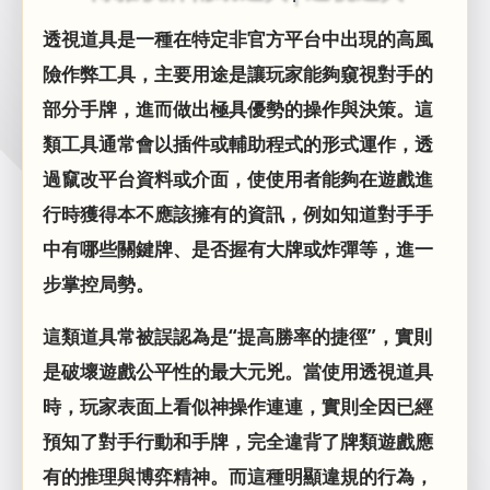
透視道具是一種在特定非官方平台中出現的高風
險作弊工具，主要用途是讓玩家能夠窺視對手的
部分手牌，進而做出極具優勢的操作與決策。這
類工具通常會以插件或輔助程式的形式運作，透
過竄改平台資料或介面，使使用者能夠在遊戲進
行時獲得本不應該擁有的資訊，例如知道對手手
中有哪些關鍵牌、是否握有大牌或炸彈等，進一
步掌控局勢。
這類道具常被誤認為是“提高勝率的捷徑”，實則
是破壞遊戲公平性的最大元兇。當使用透視道具
時，玩家表面上看似神操作連連，實則全因已經
預知了對手行動和手牌，完全違背了牌類遊戲應
有的推理與博弈精神。而這種明顯違規的行為，