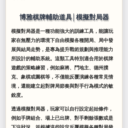
博雅棋牌輔助道具│模擬對局器
模擬對局器是一種功能強大的訓練工具，能讓玩
家在無壓力的環境下自由模擬各種開局、局中發
展與結局走勢，是專為提升戰術規劃與推理能力
所設計的輔助系統。這類工具特別適合用於棋牌
遊戲的策略練習，例如麻將、鬥地主、德州撲
克、象棋或圍棋等，不僅能反覆演練各種常見情
境，還能建立起對牌局節奏與對手行為模式的敏
銳度。
透過模擬對局器，玩家可以自行設定起始條件，
例如手牌組合、場上已出牌、對手剩餘張數或是
下注狀況，並根據這些設定反覆模擬各種對局發