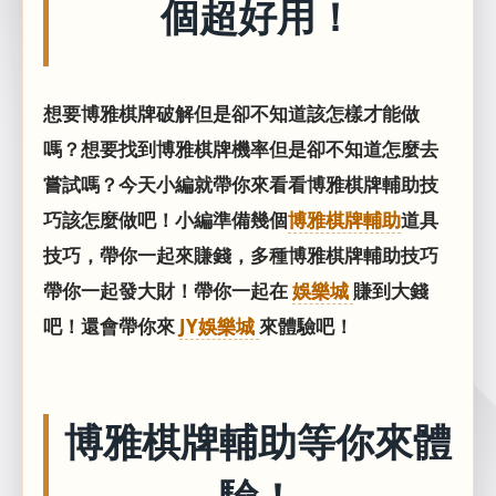
個超好用！
想要博雅棋牌破解但是卻不知道該怎樣才能做
嗎？想要找到博雅棋牌機率但是卻不知道怎麼去
嘗試嗎？今天小編就帶你來看看博雅棋牌輔助技
巧該怎麼做吧！小編準備幾個
博雅棋牌輔助
道具
技巧，帶你一起來賺錢，多種博雅棋牌輔助技巧
帶你一起發大財！帶你一起在
娛樂城
賺到大錢
吧！還會帶你來
JY娛樂城
來體驗吧！
博雅棋牌輔助等你來體