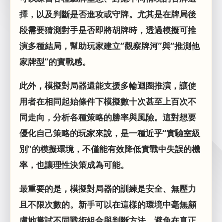
擇，以及判斷是否進攻或守牌。尤其是在牌局後
段需要猜測對手是否即將胡牌時，透過模擬可推
演多種結局，幫助玩家建立“觀察牌河”與“推測他
家牌型”的實戰感。
此外，模擬對局器還能支援多輪迴圈推演，讓使
用者在相同起始條件下模擬數十次甚至上百次不
同走向，分析各種策略的勝率與風險。這對想要
優化自己策略的玩家來說，是一種近乎“實驗室級
別”的模擬環境，不僅能有效降低實戰中失誤的機
率，也讓理性決策成為可能。
最重要的是，模擬對局器的訓練是安全、無壓力
且不限次數的。新手可以在這樣的環境中毫無顧
慮地嘗試不同戰術組合與判斷方法，避免在真正