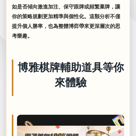
如是否傾向激進加注、保守跟牌或頻繁棄牌，讓
你的策略規劃更加精準與個性化。這類分析不僅
提升個人勝率，也為整體博弈帶來更深層次的思
考樂趣。
博雅棋牌輔助道具等你
來體驗