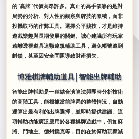
的“贏牌”代價高昂許多。真正的高手依靠的是對
局勢的分析、對人性的觀察與牌技的累積，而非
投機取巧的作弊工具。選擇公平競技，才是維持
遊戲樂趣與長期發展的關鍵。誠心建議所有玩家
遠離透視道具這類違規輔助工具，避免帳號遭到
封鎖，甚至因安全問題導致財產損失。
博雅棋牌輔助道具│智能出牌輔助
智能出牌輔助是一種結合演算法與即時分析技術
的高階工具，能根據當前牌局的整體情況，自動
運算出最有利的出牌選擇，並即時提供建議。這
項輔助功能廣泛應用於各種棋牌遊戲中，例如麻
將、鬥地主、德州撲克等，目的在於幫助玩家減