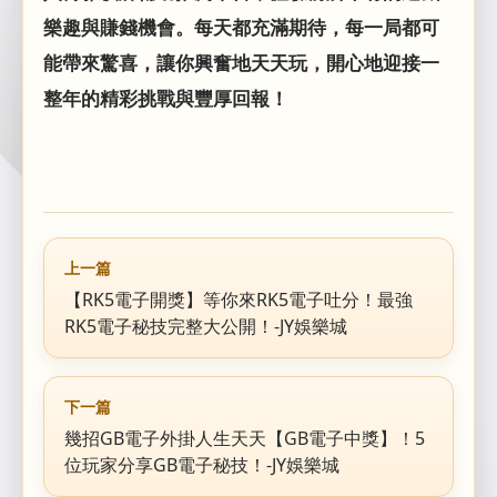
樂趣與賺錢機會。每天都充滿期待，每一局都可
能帶來驚喜，讓你興奮地天天玩，開心地迎接一
整年的精彩挑戰與豐厚回報！
上一篇
【RK5電子開獎】等你來RK5電子吐分！最強
RK5電子秘技完整大公開！-JY娛樂城
下一篇
幾招GB電子外掛人生天天【GB電子中獎】！5
位玩家分享GB電子秘技！-JY娛樂城