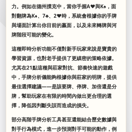
力。例如在德州撲克中，當你手握A♥與K♠，面
對翻牌為K♦、7♣、2♥時，系統會根據你的手牌
與場面計算出你目前的贏面，以及未來轉牌與河
牌階段可能的變化。
這種即時分析功能不僅對新手玩家來說是寶貴的
學習資源，也對老手提供了更縝密的策略依據。
尤其在21點這種與莊家對抗、節奏快速的遊戲
中，手牌分析儀能夠根據你與莊家的明牌，提供
最佳選擇建議——是該要牌、停牌、加倍還是分
牌，幫助玩家在有限的時間內做出更合理的選
擇，降低因判斷失誤而造成的損失。
部分高階手牌分析工具甚至還能結合歷史數據與
對手行為模式，進一步預測對手可能的動作，例