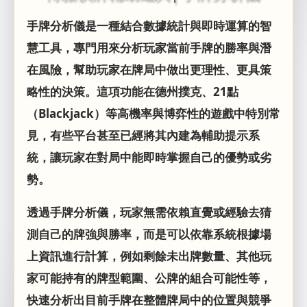
手牌分析儀是一種結合數據統計與即時運算的智
慧工具，專門用來分析玩家當前手牌的勝率與潛
在風險，幫助玩家在牌局中做出更理性、更具策
略性的決策。這項功能在德州撲克、21點
（Blackjack）等高機率與博弈性的遊戲中特別常
見，有些平台甚至已經將其內建為輔助提示系
統，讓玩家在對局中能即時掌握自己的優勢或劣
勢。
透過手牌分析儀，玩家無需依賴直覺或經驗去猜
測自己的牌強與勝率，而是可以依靠系統根據場
上資訊進行計算，例如剩餘未出牌數量、其他玩
家可能持有的牌型範圍、公牌的組合可能性等，
快速分析出目前手牌在整體牌局中的位置與競爭