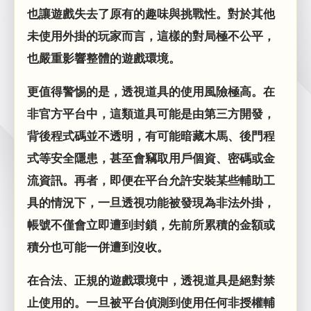
也讓遊戲失去了原有的趣味與挑戰性。對於其他
未使用外掛的玩家而言，這樣的對局極不公平，
也嚴重影響整體的遊戲環境。
更值得警惕的是，透視道具的使用風險極高。在
非官方平台中，這類道具可能是由第三方開發，
背後程式碼並不透明，有可能暗藏木馬、後門程
式等安全隱患，甚至會竊取用戶個資、密碼或金
流資訊。再者，即便在平台允許安裝某些輔助工
具的情況下，一旦透視功能被發現為非法外掛，
帳號不僅會立即遭到封鎖，先前所累積的金額或
積分也可能一併遭到沒收。
在合法、正規的遊戲環境中，透視道具是絕對禁
止使用的。一旦被平台偵測到使用任何非授權輔