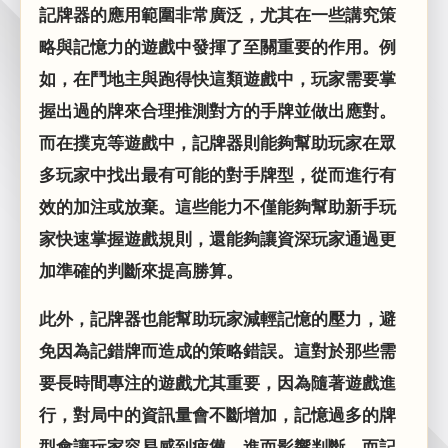
記牌器的應用範圍非常廣泛，尤其在一些講究策
略與記憶力的遊戲中發揮了至關重要的作用。例
如，在鬥地主與跑得快這類遊戲中，玩家需要掌
握出過的牌來合理推測對方的手牌並做出應對。
而在撲克等遊戲中，記牌器則能夠幫助玩家在眾
多玩家中找出最有可能的對手牌型，從而進行有
效的加注或放棄。這些能力不僅能夠幫助新手玩
家快速掌握遊戲規則，還能夠讓資深玩家通過更
加準確的判斷來提高勝算。
此外，記牌器也能幫助玩家減輕記憶的壓力，避
免因為記錯牌而造成的策略錯誤。這對於那些需
要長時間專注的遊戲尤其重要，因為隨著遊戲進
行，對局中的資訊量會不斷增加，記憶過多的牌
型會讓玩家容易感到疲憊，進而影響判斷。而記