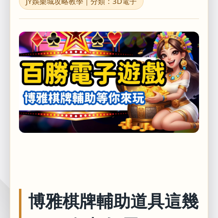
JY娛樂城攻略教學｜分類：3D電子
博雅棋牌輔助道具這幾