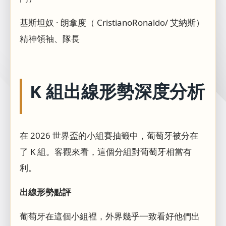
基斯坦奴 · 朗拿度（ CristianoRonaldo/ 艾納斯）
精神領袖、隊長
K 組出線形勢深度分析
在 2026 世界盃的小組賽抽籤中，葡萄牙被分在
了 K 組。客觀來看，這個分組對葡萄牙相當有
利。
出線形勢點評
葡萄牙在這個小組裡，外界幾乎一致看好他們出