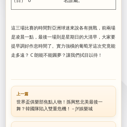
（日）
0
名誰屬。
這三場比賽的時間對亞洲球迷來說各有挑戰，前兩場
是凌晨一點，最後一場則是星期日的大清早，大家要
提早調好作息時間了。實力強橫的葡萄牙這次究竟能
走多遠？ C 朗能不能圓夢？讓我們拭目以待！
上一篇
世界盃俱樂部焦點人物！孫興慜北美最後一
舞？韓國隊陷入雙重危機！－JY娛樂城