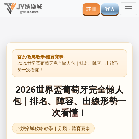
註冊
登入
首頁
›
攻略教學
›
體育賽事
›
2026世界盃葡萄牙完全懶人包｜排名、陣容、出線形
勢一次看懂！
2026世界盃葡萄牙完全懶人
包｜排名、陣容、出線形勢一
次看懂！
JY娛樂城攻略教學｜分類：體育賽事