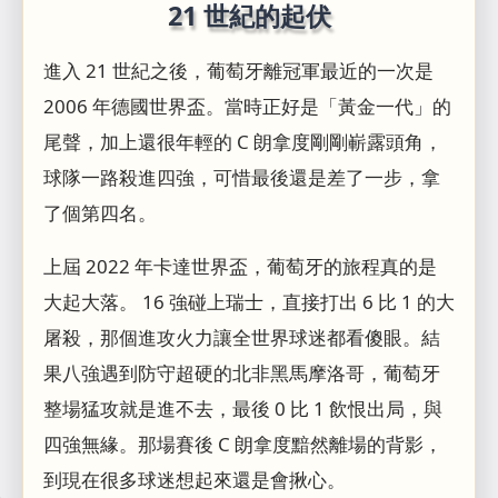
21 世紀的起伏
進入 21 世紀之後，葡萄牙離冠軍最近的一次是
2006 年德國世界盃。當時正好是「黃金一代」的
尾聲，加上還很年輕的 C 朗拿度剛剛嶄露頭角，
球隊一路殺進四強，可惜最後還是差了一步，拿
了個第四名。
上屆 2022 年卡達世界盃，葡萄牙的旅程真的是
大起大落。 16 強碰上瑞士，直接打出 6 比 1 的大
屠殺，那個進攻火力讓全世界球迷都看傻眼。結
果八強遇到防守超硬的北非黑馬摩洛哥，葡萄牙
整場猛攻就是進不去，最後 0 比 1 飲恨出局，與
四強無緣。那場賽後 C 朗拿度黯然離場的背影，
到現在很多球迷想起來還是會揪心。