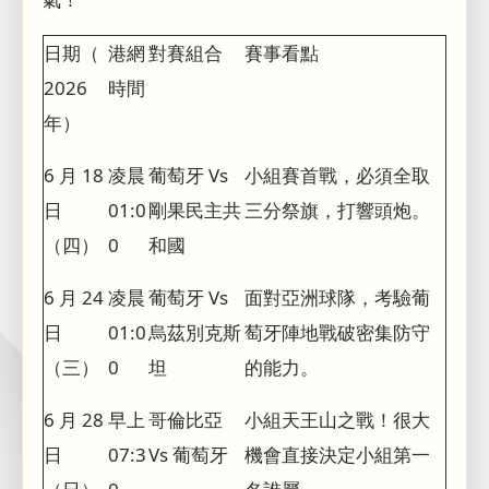
日期（
港網
對賽組合
賽事看點
2026
時間
年）
6 月 18
凌晨
葡萄牙 Vs
小組賽首戰，必須全取
日
01:0
剛果民主共
三分祭旗，打響頭炮。
（四）
0
和國
6 月 24
凌晨
葡萄牙 Vs
面對亞洲球隊，考驗葡
日
01:0
烏茲別克斯
萄牙陣地戰破密集防守
（三）
0
坦
的能力。
6 月 28
早上
哥倫比亞
小組天王山之戰！很大
日
07:3
Vs 葡萄牙
機會直接決定小組第一