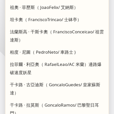
祖奧 · 菲歷斯（ JoaoFelix/ 艾納斯）
坦卡奧（ FranciscoTrincao/ 士砵亭）
法蘭斯高 · 干斯卡奧（ FranciscoConceicao/ 祖雲
達斯）
柏度 · 尼圖（ PedroNeto/ 車路士 )
拉菲爾 · 利亞奧（ RafaelLeao/AC 米蘭）邊路爆
破速度妖星
干卡路 · 古亞迪斯（ GoncaloGuedes/ 皇家蘇斯
達）
干卡路 · 拉莫斯（ GoncaloRamos/ 巴黎聖日耳
門）