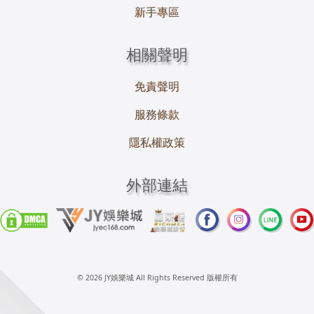
新手專區
相關聲明
免責聲明
服務條款
隱私權政策
外部連結
© 2026 JY娛樂城 All Rights Reserved 版權所有