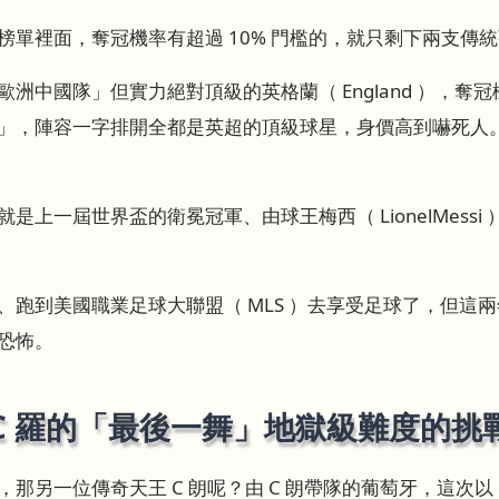
榜單裡面，奪冠機率有超過 10% 門檻的，就只剩下兩支傳
中國隊」但實力絕對頂級的英格蘭（ England ），奪冠機率
」，陣容一字排開全都是英超的頂級球星，身價高到嚇死人
一屆世界盃的衛冕冠軍、由球王梅西（ LionelMessi ）領
、跑到美國職業足球大聯盟（ MLS ）去享受足球了，但這
恐怖。
C 羅的「最後一舞」地獄級難度的挑
另一位傳奇天王 C 朗呢？由 C 朗帶隊的葡萄牙，這次以 6