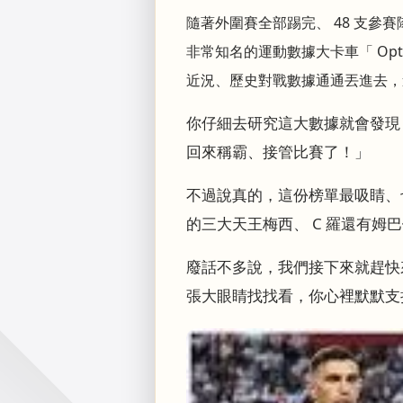
隨著外圍賽全部踢完、 48 支
非常知名的運動數據大卡車「 O
近況、歷史對戰數據通通丟進去，
你仔細去研究這大數據就會發現
回來稱霸、接管比賽了！」
不過說真的，這份榜單最吸睛、
的三大天王梅西、 C 羅還有
廢話不多說，我們接下來就趕快
張大眼睛找找看，你心裡默默支