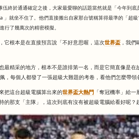
參賽隊伍終於通通確定之後，大家最愛聊的話題當然就是「今年到底
pta 」就坐不住了。他們直接搬出自家那台號稱算得最準的「超
進行了幾萬次的精密模擬。
，它根本是在直接預言說「不好意思喔，這次
世界盃
，我們
也最精采的地方，根本不是誰排第一名，而是它簡直像是在
姆巴佩，每個人都發了一張超級大難題的考卷，看他們怎麼帶領
來把這台超級電腦算出來的
世界盃大熱門
「奪冠機率」給一
持的那支「主隊」，這次到底有沒有被超級電腦給看好呢？