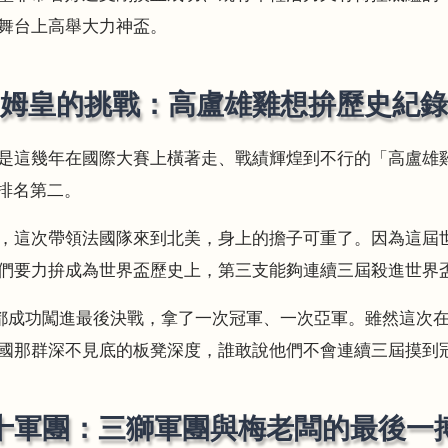
舞台上高舉大力神盃。
姆皇的挑戰：高盧雄雞想拚歷史紀錄
這幾年在國際大賽上橫著走、戰績輝煌到不行的「高盧雄雞」法
，排名第二。
，這次帶領法國隊來到北美，身上的擔子可重了。因為這屆
們要力拚成為世界盃歷史上，第三支能夠連續三屆殺進世界
2 ）法國都成功闖進最後決戰，拿了一次冠軍、一次亞軍。雖然這
國那群深不見底的板凳深度，誰敢說他們不會連續三屆摸到
十軍團：三獅軍團與梅老闆的最後一