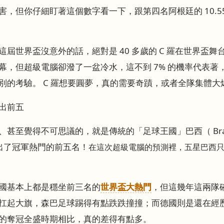
，但你仔細盯著這個數字看一下，跟第四名阿根廷的 10.5
屆世界盃沒意外的話，絕對是 40 多歲的 C 羅在世界盃
幕，但超級電腦卻潑了一盆冷水，這不到 7% 的機率代表著
別的考驗。 C 羅想要圓夢，真的需要奇蹟，或者全隊集體大
出前五
甚至覺得不可思議的，就是傳統的「足球王國」巴西（ Braz
跌出了冠軍熱門的前五名！
在這次超級電腦的預測裡，五星巴西
國基本上都是穩坐前三名的
世界盃大熱門
，但這幾年這兩隊
扛起大旗，森巴足球踢得有點跌跌撞撞；而德國則是還在經
的奪冠全盛時期相比，真的差得有點多。