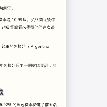
統強權了。
是 10.99% 。英格蘭這幾年
。超級電腦看來覺得他們這次很
軍的阿根廷（ Argentina
兩年阿根廷只要一國家隊集訓，那
戰
.92% 的奪冠機率擠進了前五名