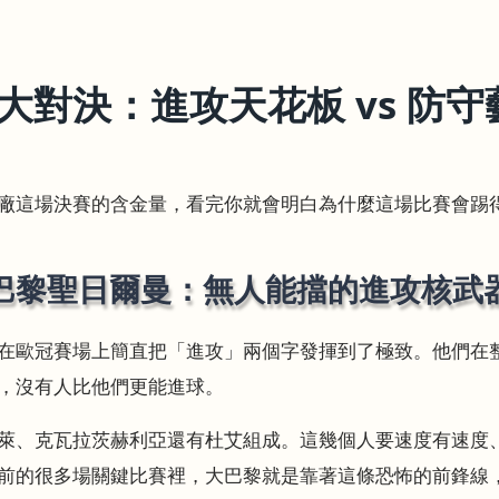
大對決：進攻天花板 vs 防守
廠這場決賽的含金量，看完你就會明白為什麼這場比賽會踢
巴黎聖日爾曼：無人能擋的進攻核武
在歐冠賽場上簡直把「進攻」兩個字發揮到了極致。他們在整個
，沒有人比他們更能進球。
萊、克瓦拉茨赫利亞還有杜艾組成。這幾個人要速度有速度
前的很多場關鍵比賽裡，大巴黎就是靠著這條恐怖的前鋒線