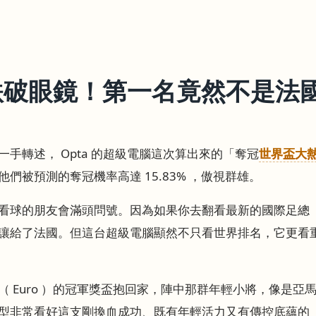
跌破眼鏡！第一名竟然不是法
手轉述， Opta 的超級電腦這次算出來的「奪冠
世界盃大
！他們被預測的奪冠機率高達 15.83% ，傲視群雄。
球的朋友會滿頭問號。因為如果你去翻看最新的國際足總（ F
讓給了法國。但這台超級電腦顯然不只看世界排名，它更看
Euro ）的冠軍獎盃抱回家，陣中那群年輕小將，像是亞馬爾（ 
型非常看好這支剛換血成功、既有年輕活力又有傳控底蘊的