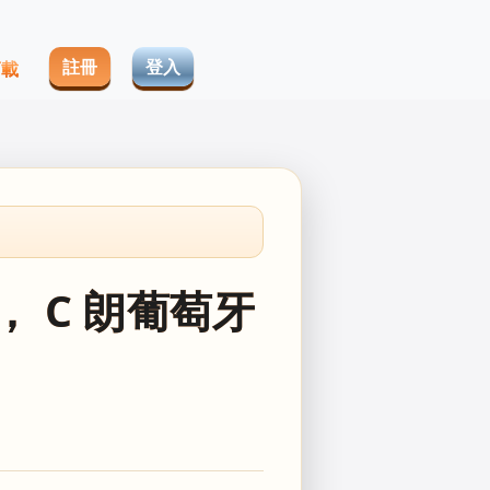
註冊
登入
下載
， C 朗葡萄牙