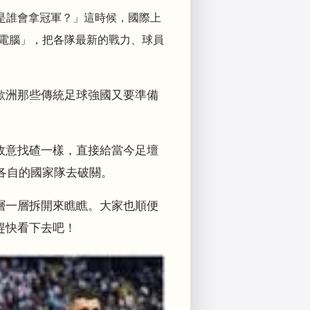
是誰會拿冠軍？」
這時候，國際上
級電腦」，把各隊最新的戰力、球員
歐洲那些傳統足球強國又要準備
故意找碴一樣，直接給當今足壇
各自的國家隊去破關。
層一層拆開來瞧瞧。大家也順便
趕快看下去吧！