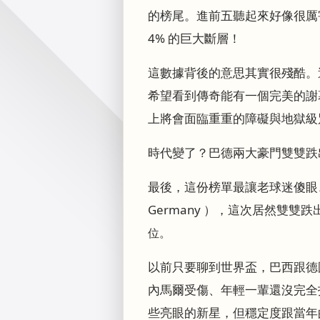
的榜尾。進前五聽起來好像很厲害
4% 的巨大斷層！
這數據背後的意思其實很殘酷。這
希望看到傳奇能有一個完美的謝
上將會面臨重重的障礙與地獄級
時代變了？巴德兩大豪門雙雙跌
最後，這份榜單最讓老球迷傻眼、
Germany ），這次居然雙雙
位。
以前只要聊到世界盃，巴西跟德
內馬爾受傷、年輕一輩還沒完全
些亮眼的新星，但穩定度跟當年